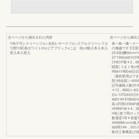
左ページから抽出された内容
右ページから抽出
196ヲ可レクリーンフzン夫刻レサークフzンスアルクリーンフヱ
表一格一価一ス一
12型12区画ホワイトHセピアブラックsこは〈色c2枚入本入本入
の価繍です.E王国
窓入本入窓入
(巾X高)酬50cm14
日"150Qx6DO
CFBCP冊￥2，
闘賞￨コまく色c色
900m180Dx6
〈連続使用はできま
型￨特由貿￨~llll
記号価格人数(巾X高
￥12，8002ド4日
日o.137QX6日日
40011¥1470X
高:s凹用CFBNP
HFBNP06￥4
H色￨使プ用ロックド
数彊霊1等￥挙盟11
45400Mcmm枚
600周1#4，3
取付工事費及び消