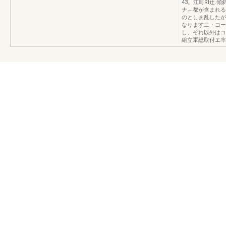
43。江町RI辻
ナ←都が含まれる
のとしま乱したが
なります二・コー
し、ぞれ以外はコ
組立軍総取付エ率