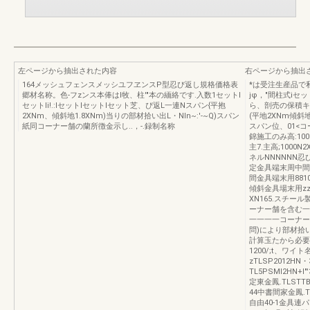
左ページから抽出された内容
右ページから抽出
164メッシュフェンスメッシユフヱンスP型忍び返し規格価格表
*は受注生産品で私
郷材名称。色-フzンス本俸はl牧、柱'"本の緬絡です.入数1セットl
jφ，"間柱式iセ
セットIi!.:lセットlセットlセット芝、ぴ返L一連Nスパン{平抱
ら、剖売の保積キ
2XNm、傾斜地1.8XNm)当りの部材拾い出L・Nln~:'-~Q)スパン
(平地2XNm傾斜
紙同コーナー舗の蘭所徴金示し..，-.録制名称
スパン位、01<
錦施工のみ高:1000高
主7.主高;1000N
ネルNNNNNN忍び
定金具端末周中間金具
間金具端末用881
傾斜金具場末用zz2
XN165.スチー
ーナー舗を含む一
一一一一コーナー
問)により部材拾
計算玉たから必要
1200/;t、ワ
zTLSP2012H
TL5PSMI2HN+I"
定東金鳳.TLSTTB3
44中書間家金鳳.TLS
自由40-1金具連パ