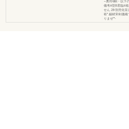
~奥符6駒・以下の
備考A型B君臨it
せん.28-別売化
裕".錫材宋剣価織
りまぜ'"-