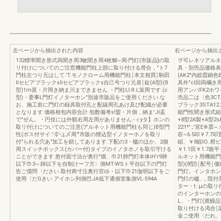
左ページから抽出された内容
右ページから抽出
132標準聞き形式両聞き周3敏聞き周4枚鯛~周-門灯(市販品]の取
ヲ可レネツアルネ
リ付けについてのご注窓機能門柱上部に取り付ける滑合，"ト7
具・別売品価格表
門柱左つり元はして.'T.モノクローム用機能門柱￨本文相買￨駒田
(AK2"内総霞鍋色
IIセピアブラックsIIセピアブラックs自己号つり元扉￨錠(A型}(8
具外"cl回両欄き
型)1m菖・片岡き納ま川まできません.・門柱I;l:R.L策周です.(c
用アンパFK2ホワイ
型)・委事L門灯イノターホン"別途市販品をご使用ください.な
売品二は〈色3CTA
お、施工前に門灯の録具取付孔と配線周孔あけ及び配織が必要
ブラック3STA1
となります.価格相包内容合計.包数備考s!盟・片側，納ま'JI孟
能門性聞き形式組
で"ぜん。・円伎には外観右周左周がありません.-ィyタ】ホンの
+8型2A製+A型2s
取リ付けについてのご注意(アルネット用機能門柱も同じ)B型門
221*':;'宣E
性(ポス付サイ:'-$'-;j;〆周'"市販の狸込型イノターホノを取リ
容~6.5叩￥7.7叩
付"られる穴あ"加工を錯してあります.下配の3・櫨のほか、2個
岨、￥8鋭lO..柑
周スイッチボックス(カバー付)タイプのイノタホノを取引守ける
￥1.1田￥1.7曲
ニとができます.愈付面寸法が奥行"畑、巾21肺門灯本体iH'r9肺
ルネット用機能門柱
以下巾3~:師以下を自制けーフ方〉側MT-WSト平自以下の門灯
型)(8型}￨配号￨
告ご償問〈ださい.取付商寸注奥行宮ゆ・以下巾21伽明以下をご
門灯。インタホン
使用〈だGきい.アイホシ列側巴JA低下通個室集側VL-594A
門灯の櫨..，院付孔と
ター・t.:μの
のインターホンの
L、・門灯(甫鰻
取り付ける渇合￨
金ご使用〈だれ、