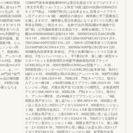
つI¥ii灯用加
123MV門扉本体価格褒MV6*は受注生産品ですヨブリγ?ステイッ
}落し錠セyト門
￨本文218:買￨ソJレフエン.ユ悼支'16貿￨盗Eml自調el200xl6日O
右つり元はR、左
サイズ"'*体は、100角門性式には出来ません.匡葺ダークブラウ
00周高1600周
ン日アイポリーA.3枚・4枚聞きの場合U，栂準廓に平丁図番加工
高16困問高1600
を施しますので、欄準廓も受注生庫品になリますLつり元贋と槽
7イオモ"ポリ10
準扉を同時にご発注<t:さL、.名称寸法(巾岡高}圃le号価織寸注
o片聞き右つり元
(町"高)・記号価絡骨密i主生産品です。納期を確隠して下さい。
L・m一刊mL判開府*は
柵2mR900Xl6006BC必制16￥185，30090日XI6日日6ACB5(陶
室内規織、貧
16￥191，000-巾:90日つり元班1200x1600*6BCAS1216￥214，
_底板1牧、ヒム
7001200x1600*臼E田1216~221，500-巾:IZ凹棟準扉つリ冗肩90
ヒノンセッ同
日x1600*6BCAC0916￥215，300900x1600*臥CBC四16￥220，
*、底板l枚L
900綱包内容揮準扉:本体l位、戸当り化事E板lセットつり冗扉:本
且、アンカーポ
体l位、F当リバンパーlセット、平T番2せ沖、落しl健一体型キャ
ポル}4志、底板l
スター1セット名称使用区分色配号価絡相包内容ブラック
直nnIJITI
UCKBLlR(Lj￥26，000片側8周UCKIR(υuc型盤アン，.￥26，
...g，--一
000貧富(削シリンダーIJプ7ツクυCKBL2R(L)錠本体1組、取付ピ
π門)柱'"命門
λ健3コ￥33，900両聞き周UCK2R(L)アンパー￥33，900門片開8
ール合計梱包数
周アイポリ5AKJSI5￥49，700柱2本、門柱キャ"プ2コ、取付ピ
、A'B型の場
入アンカー棒2本、o9I6周100角ダクプフウン58KJSI5￥49，100
ゆ要となりま
ヒンジセッ同組、片開き用戸当'1口住筒つり聞問元。き角源局問
アイポリ5AKJWI5￥56，000柱2本、門柱キャップ2コ、取付ピ
ス、アンカー樺E本、式o9I6楠ダクプフウンヒンジセ，，"4組、
両開き周戸当リlコ、落し錠1セット5BKJWI5￥56，000(固ヒ埋
ノ込ン定みセ2ッ0式0ト)アイポリGSAII￥9，400直付ヒンジセッ
ト2組、賞受取付金具口、プフグボルトE本‘図片関車問ダクブフ
つン片開き周戸当リ』コ直GSBII￥9，400定(閲ヒ埋ノ込ジZみE
セ2ッ0式0ト)向聞き用アイポリGSA2￥18，700式ウリ元扉同ダ
クプフウン直付ヒンジセット4組、両開き用戸当り1コ、落し!鐘l
セ・2トGSB2￥18，700付(半ヒ埋ノ鋼込ジみ霊セ20ッ式0ト)ア
イポリ半GTAII￥10，200直付ヒンジせ;I~2組、錠受取付金具