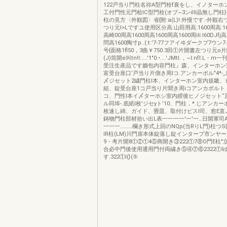
122戸当り門柱名祢A型門栓f衰をし、イノターホンr
工付門性元門桧IC型門栓(オプ~3ンillI晶無し門柱
柱の見方〈外観図〉省{附:a(L)!:外慢です.-外観
つり元I>Lですユ使用区分高:山田用高:1600周高:16
高崎00周高1600周高1600周高1600周iIi:I60DJfj
問高1600陶寸p..(:t:'7-77フアイヰダークプ7ウン
号{面格1fl50，3曲￥750.3田①片開書左つり元
(J)筒開e叫tn!l:....'1"0.•....'JMtl.，~l:nfI:
受注生産品です姻包内容門柱』森、インターホン
富受台座口‘戸当り片側き周lコ.アンカーポル"4*-
〆ジセット2繍門柱l本、インターホン室内規畿、
組、錠受台座1コ戸当り片聞き周iコアンカボルト，
コ、門性l本イ〆ターホシ室内綬後ヒノジセット“
ル同埠-.底紙l枚'ジセyト'10、門柱，*.じアンカー
枚速し綿、ガイド、畳皿、取付けピスl司、愈E直Jimi
鋳物門柱部材拾い出L表一一一一'一'一…日開軍司A…~.
一一一…….…欄き形式上回のNQp(当RりL門)柱つS{J
IR柱(LM)川門扉本体錠落し錠インタープ市ンヤ
9・考片開8①②①4⑤商開き③222①7⑧O門E柱"立
合必中門後使用通用門付両繍き⑤④⑦⑥2322①l
す.322①I(}(⑤