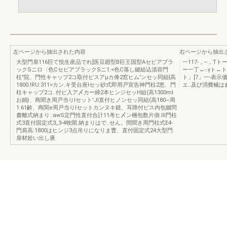
左ページから抽出された内容
右ページから抽出
大型門扉116巨て悦生産品でれ]医豆廻型B巨王国型Aセピアブラ
一117-，--，
ックSニロ〈色CセピアブラックSニ1:<色C落し鍵組込漬容門
ー一丁←-.γト←ト
柱"院、門性キャップ2コ取付ピスアμカ俸2窓ヒム'ンセッ同組{高
ト」[7」一-表
1800.!RU:311>カン.キ受台座lセッ砂式即用戸宣告神門柱2恵、門
エ..及び消費械は
柱キャップ2コ..付ピ入ア〆カー締2本ヒンジセッH組(高1300ml
お鍋}、商聞き周戸当りlセット'JI直付ヒノンセッ同組(高180~周
1:61齢、商関e周戸当りlセットカンヌキ鏡、耳障付ピス内包姻問
書離式納まり.:awS定門性直付合計11考ヒ〆ン梱包数片側.Ill門柱
式3直付固定式3_3-4牧開.納まりはで..せん。間聞き周門柱式E4-
門肩高:1800はヒンジ3点吊りになりま曹、直付固定式24大型門
扉材姶い出し褒