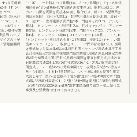
トHつり完虜繁
‘・107，、ー外観右つり元用は向、左つり元周はしてすa名称使
@使'"11"つり
用区介色"Sラ価格梱包内容開き周錠本体l組、取材ピλ鍵口、内
t!:":Iト，、
力パ一口開き周開き周援本体l組、取付ピス、鑓2コ・5型専用き
"凶凶《吻あ即
周錠本体l組、取付ピλ謹3コ・5型専用開き周錠本体l組、取付ピ
;;::;;!1.，
ス、鍵3コ・5型専用開き周門柱2本、門柱キャyプEコ、アンカー
_，:cホワイト
棒2本、ヒンジセ・ノト2組門柱Z本、門柱キャyプ2コ、アンカー
aで短い緩仲が左
棒2'位、ヒンジセット4組門柱Z本、門柱キャyプ2コ、アンカー
元廓援用-ハープ
棒E本、ヒンジセット4組lo.j10-1ヒンジセット4車且.，・1lo.j10-
。ザイズのちが
1ヒンジセット4幸且埋込金具4コ(右開口、左用Eコ)キャ，，-部
い.騨剛醐圃瞬
品キャスターlセット、取付ピス，、ープ門扉部材拾い出し表聞
き形式納まり型本体6型本体袋門柱直イサヒンジ埋込金具平丁番
合計備考固定式銅壷弐梱包数門位式共通3片聞き周直付圃定式共
通3直付鯛畳式共通4門柱式共通24両聞き用直付固定式共通24直
付制葺式共通251.2.3型36門柱式5型26.1-2・3型は‘撮準扉E直付
回定式，，2・3型36つり元肩車閣です.3枚聞き周5型260'型を3
故・4枝聞きにする1+3型37時は、つり元層に6型を使直付細霊
式用し草す.5型27-全世橿平丁奮が書"進卦1+3型428要です.門性
式5型2228直付固定式1，2-3型4284枚聞き周5型2228直付梱畳式
j'2-3型4295型2229-褒示価格"部材末端価絡で組立ー湿....院付ヱ
事費及び消費縦"含まれておりません.