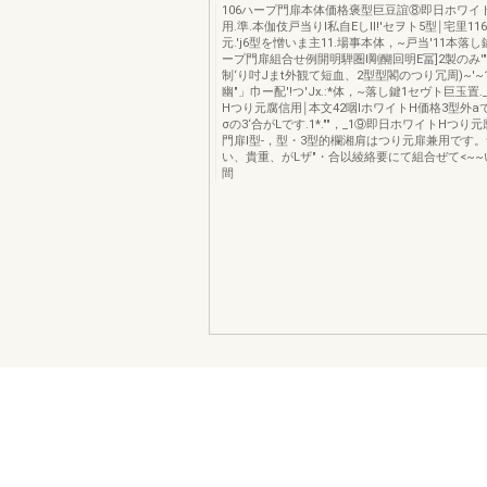
106ハープ門扉本体価格褒型巨豆誼⑧即日ホワイ
用.準.本伽伎戸当りl私自EしII!'セヲト5型￨宅里116
元.'j6型を憎いま主11.場事本体，~戸当'11本落し鍵1
ープ門扉組合せ例開明騨圏l剛醐回明E冨]2製のみ'
制‘り吋Jまt外観て短血、2型型閣のつり冗周)~'~111m:
幽"」巾ー配'!つ'Jx.:*体，~落し鍵1セヴト巨玉置.
Hつり元腐信用￨本文42咽lホワイトH価格3型外
σの3‘合がLです.1*.""，_1⑨即日ホワイトHつり
門扉l型-，型・3型的欄湘肩はつり元扉兼用です
い、貴重、がLザ"・合以綾絡要にて組合ぜて<~~
間