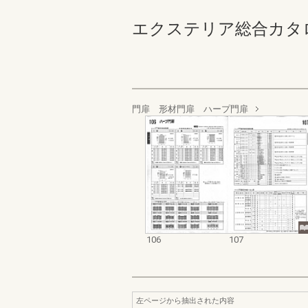
エクステリア総合カタログ 規
門扉 形材門扉 ハープ門扉
106
107
左ページから抽出された内容