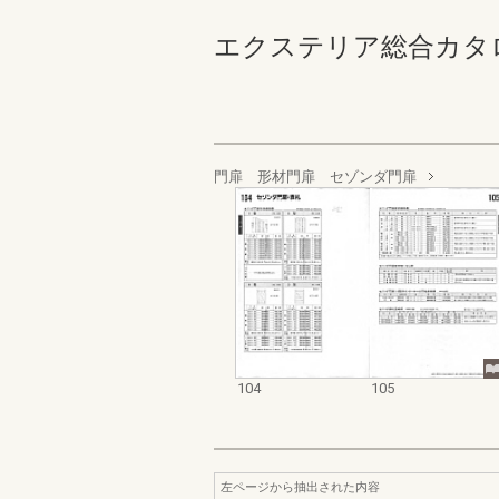
エクステリア総合カタログ 規
門扉 形材門扉 セゾンダ門扉
104
105
左ページから抽出された内容