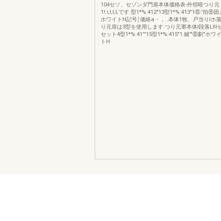
104セソ、セゾンダ門肩本体価格表-外領暗つり元
1!:i;l;l;Lです.型1*%:412"13型1*%:413"1⑥.
ホワイトH記号￨価絡a・，..本体1牧、戸当りlホ
り元扉は3型を使用します.つり元軍本体l段落LIII
セット4型1*%:41'''15型1*%:415"1.鍵'"⑧劃"
トH