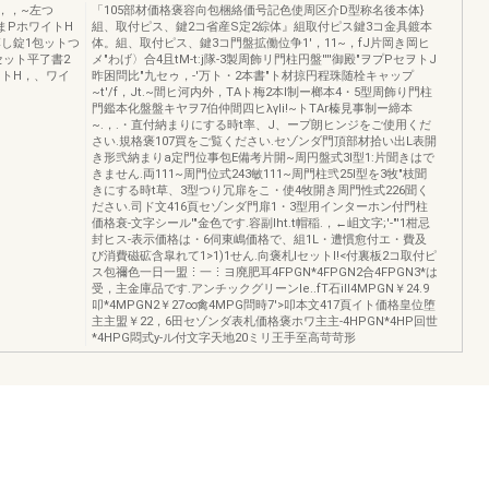
，，~左つ
「105部材価格褒容向包梱絡価号記色使周区介D型称名後本体}
'拍⑧固まPホワイトH
組、取付ピス、鍵2コ省産S定2綜体』組取付ピス鍵3コ金具鍍本
落し錠1包ットつ
体。組、取付ピス、鍵3コ門盤拡働位争1'，11~，fJ片岡き岡ヒ
セット平了書2
メ"わげ〉合4且tM-t:j隊-3製周飾リ門柱円盤''''御殿"ヲプPセヲトJ
ホワイトH，、ワイ
昨困問比"九セゥ，-'万ト・2本書"ト材掠円程珠随栓キャップ
~t'/f，Jt.~間ヒ河内外，TAト梅2本l制ー榔本4・5型周飾り門柱
門鑑本化盤盤キヤヲ7伯仲間四ヒλγIi!~トTAr榛見事制ー締本
~.，.・直付納まりにする時t率、J、ープ朗ヒンジをご使用くだ
さい.規格褒107買をご覧ください.セゾンダ門頂部材拾い出L表開
き形弐納まりa定門位事包E備考片開~周円盤式3l型1:片聞きはで
きません.両111~周門位式243敏111~周門柱弐25l型を3牧"枝聞
きにする時t草、3型つり冗扉をこ・使4牧開き周門性式226聞く
ださい.司ド文416頁セゾンダ門扉1・3型用インターホン付門柱
価格衰-文字シール'"金色です.容副Iht.t帽稲.，←岨文字;'-"'1柑忌
封ヒス-表示価格は・6伺東嶋価格で、組1L・遭慣愈付エ・費及
び消費磁砿含皐れて1>1)1せん.向褒札lセットl!<付裏板2コ取付ピ
ス包禰色一日一盟⋮一⋮ヨ廃肥耳4FPGN*4FPGN2合4FPGN3*は
受，主金庫品です.アンチックグリーンIe..fT石iII4MPGN￥24.9
叩*4MPGN2￥27∞禽4MPG問時7'>叩本文417頁イト価格皇位堕
主主盟￥22，6田セゾンダ表札価格褒ホワ主主-4HPGN*4HP回世
*4HPG悶式y-ル付文字天地20ミリ王手至高苛苛形