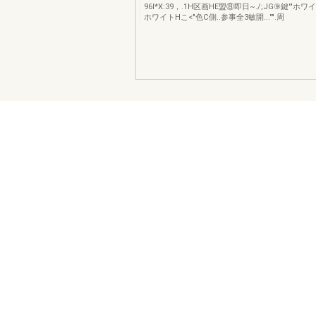
96I*X:39，.1H区画HE盟⑧即日~./;JG⑨鍵'"ホワ
ホワイトHこ<"色C側..参事全3敏開..."".周