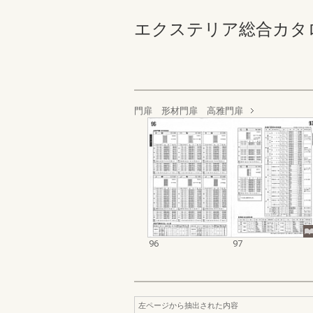
エクステリア総合カタログ 規
門扉 形材門扉 高雅門扉
96
97
左ページから抽出された内容