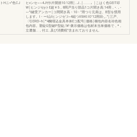
イトHニ<"色CJ
ヒνンセ~~4J!付i片開措10.12用￨…J…￨........，￨こはく色GEIT叩
W￨ヒンジセyトE超￥5，8岡戸当り部品1コ片聞き高:14用，•.，-
~-"l鍵受アンカー￨コ間聞き高・10・"用つり元肩は、B型を慣用
します。l・ーl山lヒンジセ';I~4組つII5tKI:IO'12用回-_.."￨三戸、
〈引EREI--h￨"'4醐壇込金具本体Eコ配号￨価格￨梱包内容名祢色相
包内容。塑錠G型鍵P型錠;1¥'-褒示価格は包材末当単価格で，*，
立遭舗...，付エ..及び消費税"含まれておりません.