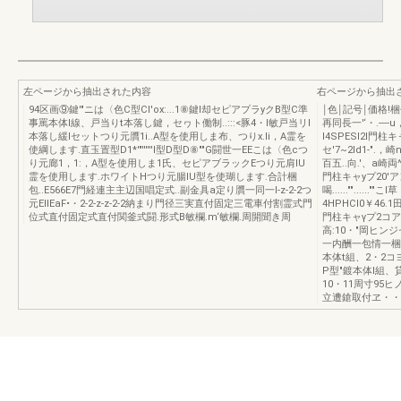
左ページから抽出された内容
右ページから抽出
94区画⑨鍵'"ニは〈色C型Cl'ox:...1⑧鍵l却セピアプラyクB型C準
￨色￨記号￨価格!梱包
事罵本体l線、戸当りt本落し鍵，セヮト働制..:::<豚4・l敏戸当リl
再同長一'‘・.---
本落し緩lセットつり元贋1i..A型を使用しま布、つりx.li，A霊を
I4SPESI2l
使綱します.直玉置型D1*'"''''''I型D型D⑧""G闘世一EEこは〈色cつ
セ'7~2ld1-".，
り元廊1，1:，A型を使用しま1氏、セピアブラックEつり元肩IU
百五..向.'、a崎両
霊を使用します.ホワイトHつり元腸IU型を使瑚します.合計梱
門柱キャyプ20'ア
包..E566E7門経連主主辺国唱定式..副金具a定り贋一同一l-z-2-2つ
喝......""....
元EllEaF•・2-2-z-z-2-2納まり門径三実直付固定三電車付割霊式門
4HPHCI0￥46.
位式直付固定式直付関釜式闘.形式B敏欄.m‘敏欄.周開聞き周
門柱キャγプ2コア
高:10・"岡ヒン
一内酬一包情一梱
本体t組、2・2
P型"鍍本体l組、
10・11周寸95
立遭鎗取付ヱ・・