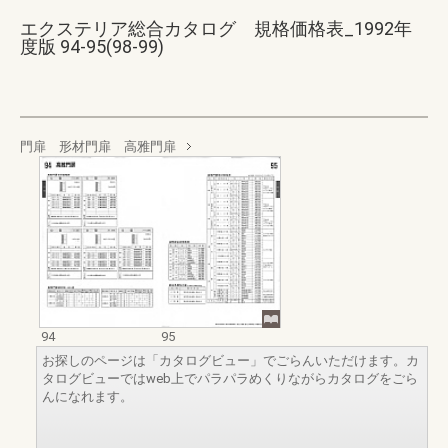
エクステリア総合カタログ 規格価格表_1992年
度版 94-95(98-99)
門扉 形材門扉 高雅門扉
94
95
お探しのページは「カタログビュー」でごらんいただけます。カ
タログビューではweb上でパラパラめくりながらカタログをごら
んになれます。