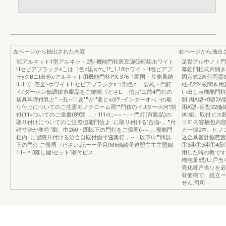
左ページから抽出された内容
右ページから抽出
90アルネット1型アルネット2型-機能門柱医豆週⑮町岨ホワイト
足骨アル中ノト門
Hセピアブラックsこは〈色c匡x;m_1*_1.18ホワイトH包ピアプ
幕錠門柱式片開き
ラyクBニl出色cアルネット用機能門柱I*X;376_1圃国・片側暑納
固定式2直付岡霊
IIJI:で..宅金'-ホワイトHセピアブラシクsコ剖色c.，要札・門釘
柱式224枚聞き
イ/ターホン低調鎗市庫品をご鍵瑚《どさL、.信お‘エ前4門灯の
い出し表機能門柱
居具耳障付乳と".~孔~11及"""が'"要とω)I'f.-インターオ~;..-の取
開.周A型+8型2A
り付けについてのご注憲モノクローム周'""門伎のイJターホ河"削
用A型+目型22価
付(11=ついてのご達書(89買，.・1!'I<t.;~~・-・門灯(市販品)の
体l組、取付ピス
取り付けについてのご注窓但能門位よ..に取り付ける‘合描-，."'付
コ91内容梱包内容
碕寸治が奥符“刷、巾260・聞以下の門灯をご償周(~~ぃ.視能門
カ一律2本、ヒノ
柱内..に習院り付ける治合自取付面寸逮奥行，~・以下巾""間以
込金具音計掴芭置
下の門灯.ご慢周〈ださい.記ーー呈且lM6価絡呈迫盟主主主盟姻
①3④①3④①4⑤
1II~!*l3落し鍵lセット‘取付ピス
用した時の教です
栂包量8型U:戸当り
亮化粧戸当りを必
翁価織で、組立ー
せん.司司