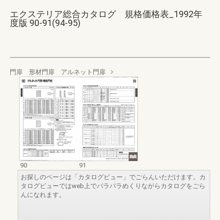
エクステリア総合カタログ 規格価格表_1992年
度版 90-91(94-95)
門扉 形材門扉 アルネット門扉
90
91
お探しのページは「カタログビュー」でごらんいただけます。カ
タログビューではweb上でパラパラめくりながらカタログをごら
んになれます。