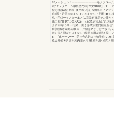
88メッシュシ「一一一一一一一一一モノクローム
錠'"モノクローム用機能門柱￨本文310買￨セヒーア
型)(8型)(c型}名称￨使用区分￨記号価絡セピアブ
扉E国・片開き納まりはできません.・門柱I:R'し
札・門灯ーイノターホノ{エ別途市廠晶そご使向く
施工前口門灯の智具取付IIと配線開乳あげ及び配
ます.棟準つリ一花房，.開き形式般能門柱組合せ1
房￨錠備考両開会用-罰・片開き納まりはでき1せん
観右伺左隅があ'Jません.4枚開き周3枚聞き周モ
E、「出一一Lーー~開き売弐納まり棟準扉つIJ5t
込金具備考片開き周両開き用3枚聞き用4枝問き