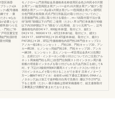
1型区画⑧
モノクローム門扉用錠金具価格表名称使用区会色少内民令D片開
ブラックs(A
き周アンパ錠型両院き周アンパー会YIJG片開き周アン"能デン型
ラックs配号価格
商聞き用アンパー具p富s片聞き用グレーl型両開き周グレ償問区
様鋼です.・褒
分色門聞き栓両側.式式-門灯(市販品)の取り付けについてのご，
ださいaなお
主意後能門柱上部に取り付ける場合~，m~1凶取付面寸法が臭
織が必要となり
待"加明."助咽以下の門灯.ご使用〈ださい.早ヨ門灯本体奥行90個
標準扉lつり元
以下内33伊開以下そ."l限右つ'J元周l相、左つり元周'''L~-，.記号
.・門柱に"外
価格相包内容DKI￥7，800錠本体l盟、取付ピス、鎚Eコ
ノ‘戸司匡重宝笠
DK2￥10，900GKI￥13，6凹主E本体1組、取付ピス、鑓3コ
贋錠門柱国E埋
GK2￥17，600PKFIR(L)￥20.4凹援本体l組、取付ピス、鑑3コ
用置付悶盤
PKF2R(L)￥28，3凹記号価格梱包内容門性2本門伎キャップ2コ
アノカ一様2本ヒンンセット，..門柱2本、門柱キャップ20，アン
カー樽2本、ヒノンセッ同組門柱2本、門柱キャップ20，アンカ
ー練2本、ヒンンセット..且ヒノンセ~~4f且埋込金具4コ(右隅2
コ、左府2コ)1・インターホンの取り付けについてのご注意(アル
ネット周倹能門柱も同じ)自型門位制限スト付インタホン周)1墓
前般の埋造影インタホ〆を取り付げられる宍あ円加工を錯して&
刈，す.下記の3俊樹州制¥21圃周スイッチボックス(カパ付}タイ
プのインタホム〆そ取り付けることができ皐す.日本イノターフ
方ーン醐MT-WSアイホ〉命術IE-υA松下通信工業御VL-594Aイム
ノタホシ穴あけ加工寸途89取付白馬寸浩奥行..珊以下巾270""以
下をと使用〈ださい.-褒示価絡は部材宋織価格で、組主連衡取付
工事費及び消費税"倉まれておりません.