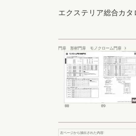
エクステリア総合カタログ 
門扉 形材門扉 モノクローム門扉
88
89
左ページから抽出された内容