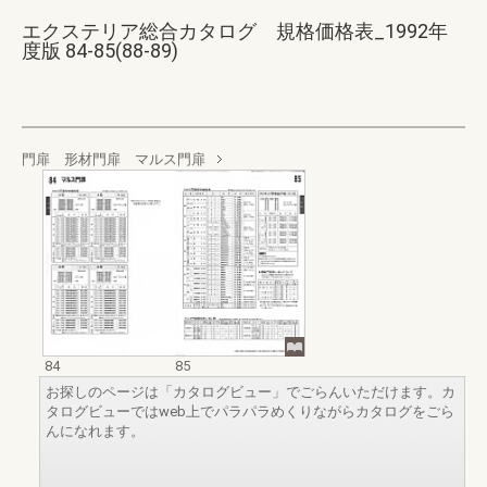
エクステリア総合カタログ 規格価格表_1992年
度版 84-85(88-89)
門扉 形材門扉 マルス門扉
84
85
お探しのページは「カタログビュー」でごらんいただけます。カ
タログビューではweb上でパラパラめくりながらカタログをごら
んになれます。