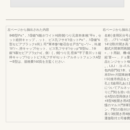
左ページから抽出された内容
右ページから抽出
84B型I*x:"，.1⑨鎗"6魁ホワイトH{府側}つり元扉本体l枚‘平n，セ
名称￨使用区分号き
ット総持キャップ，.ット、ピス孔フサギ1信ットI*x:"，.1⑨健"6
巳，../7'1:'<1
型セピアブラックs伺.)..司'"軍本惨1敏召合せ戸当'"セ~"/~，lIL健
1412用l片聞き高:1
1t!'/~..持キャップlセット、ピス乳フサギ1セッp'"B型lu:...1⑨
都式片間車問再開書
銀"6製セピアプラyクs(，側〉(，倒}つり元.窓体'"平了香川ット縦
=，-ト用副、機=
枠キャップ1セットピス礼フザギlセット-アルネットフェンスA型
組‘冒~~，.ドョ量
ーB型は、規格費160頁を主監ください.
品ヒンジセット4組T守.
_，lJlJ・.ヨ~F
包内容門柱1本、
本EI!m-片闘
I:SI)進市癌品
孔とE線用孔あけ
についてアルネッ
りに門柱を拾い出
せA型白型両側き周
+B型4枚開き用A
慢のマルス門B軍
ン、門灯の取付け
基り3枝開き用4
運倣取付エ司修費