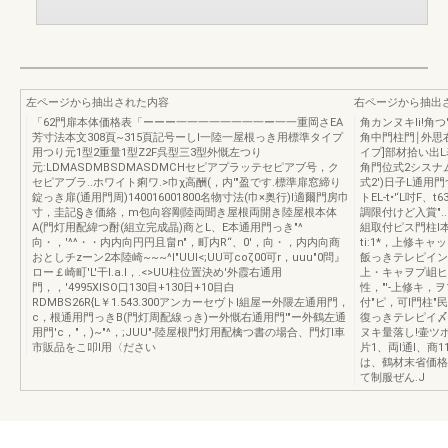
左ページから抽出された内容
右ページから抽出
「62門扉本体価格表「ーーー一一一一一一一一ー一一重岡さEA
角カンヌキIi!角
芳寸法本文308頁~315頁記号ーしI一陸一屋根っき用標準タイプ
角中門柱門￨外思右
用つり元1型2重量1型Z2F呉型三3型外慨左つり
イプ]部材拾い出
元:LDMASDMBSDMASDMCHセピアプラッテセピアブ号，ク
角門位式2シスナ
セピアブラ..ホワイト痢ワ.>巾χ高酬(，内'"盈です.標準扉窓締り
式2')日子L通用
錠っき扉(通用門周)140016001800名物寸法(巾×奥行)I適爾門房巾
トEL-t•'‘L吋F
寸，圭記§き価絡，m包向容剛陸両聞き屋根両開き陸屋根本体
調限付けど入賞"
A(門灯用配緯つ酎(組立完成晶)商とL、E本通用門っき"^
組取付ピス門柱l本
向・，'^^・・内内向円円且畠n"，町内R“、0'，向・，内内向商
ti:1*，上修キャ
おとしチzーン2本陸崎~~~^I"UUI<;UU可coζ00可r，uuu"0問』
飯っきテレピインタ
ロー￡崎町'L'干I.a.l，.<>UU柱位置決め'外霞右通用
上・キャヲプ岨ヒ凶
門，，'4995XISO口130目+130日+10目白
性，"'-上修キ，ヲプ
RDMBS26R{L￥1.543.300アンカーセヴトl組屋ー外隈左通用門，
付"ピ，可l門柱"
c，根通用門っきB(門灯周配線っき)ー外慨右通用門'"ー外鶴左通
復っきテレピイ〆ター
用門'c，"，)~"^，;JUU"-陸屋根門灯用配檎つ書の場合、門灯l車
ヌキ量落し!壷ツ
市販品をこ叩l用〈ださい
片1、両l通l、商1
は、鶴材末省価格
て制服ぜん.J