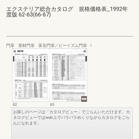
エクステリア総合カタログ 規格価格表_1992年
度版 62-63(66-67)
門扉 形材門扉 富岳門扉／ピーイズム門扉
62
63
お探しのページは「カタログビュー」でごらんいただけます。カ
タログビューではweb上でパラパラめくりながらカタログをごら
んになれます。