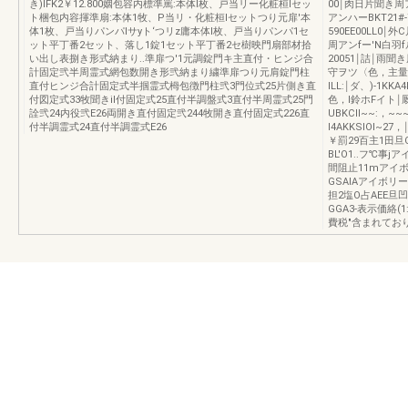
き)IFK2￥12.800姻包容内標準罵:本体l枚、戸当リー化粧桓lセッ
00￨肉日片聞き周
ト梱包内容揮準扇:本体1牧、P当リ・化粧桓lセットつり元扉'本
アンハーBKT21#
体1枚、戸当りパンパlサyト‘つリz庸本体l枚、戸当りパンパ1セ
590EE00LL0
ット平丁番2セット、落し1錠1セット平丁番2セ樹映門扇部材拾
周アンfー'N白羽fル
い出し表捌き形式納まり..準扉つ'1元調錠門キ主直付・ヒンジ合
20051￨詰￨雨聞き
計固定弐半周霊式網包数開き形弐納まり繍準扉つり元肩錠門柱
守ヲツ〈色，主量
直付ヒンジ合計固定式半掴霊式栂包徴門柱弐3門位式25片側き直
lLL:￨ダ、)-1KKA
付図定式33牧聞きiI付固定式25直付半調盤式3直付半周霊式25門
色，l鈴ホFイト￨厩
詮弐24内役弐E26両開き直付固定弐244牧開き直付固定式226直
UBKCII~~:，~~
付半調霊式24直付半調霊式E26
I4AKKSIOI~2
￥罰29百主1田旦O
BL'O1..フ℃事jア
間阻止11mアイボ
GSAIAアイボリー
担2塩O占AEE旦凹oI
GGA3-表示価絡
費税"含まれてお