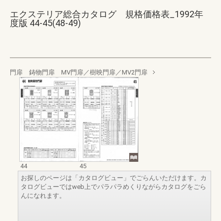
エクステリア総合カタログ 規格価格表_1992年
度版 44-45(48-49)
門扉 鋳物門扉 MV門扉／樹映門扉／MV2門扉
44
45
お探しのページは「カタログビュー」でごらんいただけます。カ
タログビューではweb上でパラパラめくりながらカタログをごら
んになれます。