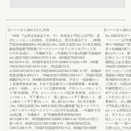
左ページから抽出された内容
右ページから抽出
「44扉「*は受注生産品です。寸i・本体高さ"凹以上白門柱・直
No.55医豆司ダ
付ヒンジセット白色特;」注由場合は、受注生産品てす。-.J樹映
「一一一一-記号価格
門扉本体価格表No.49￨柑沼j!JNo.:50巨文描買￨No.511本文瑚買￨
9B￥180訓錠1"
融血聞@盤'"関骨盤'"ダークグリーン白アイポリ-Aブラック日
当り化極極川町ト
L(寸巾法x高)~，~号価絡寸法，~号価格(寸m迭x高)醐"号価格{巾
叡zセhツトk、
xli)_標語700X1200MC497G￥55，4田標語700Xl20日
記号について寸百
MC507A￥55，4凹標準扉日日OX1200MC51自BL￥89，900量
橿類以上ある場合
70QXl20日CMC497G￥66，7田品調7日日
700x高1200)
x1200CMC507A￥66.700語800Xl200CMC518BL￥107，900錠B
付ヒンyセットの
喧貧(罰翻き)BK2￥1，700錠自型i1(両聞き)BK2￥7，700錠F型賃
買繍色の喝合"色
偶鵬)FK2￥12，800梱E容揮準贋本体l牧、戸当り・化経極lセッ
周)4固KKSI2
ト容揮準扉本体1枚、P当'1'化笹板I'I!';/ト島容樺準覇・本体l枚、
ジ(高10・12周
p当り・化粧~，セットつり冗廊本体l枚、P当りパンパlセットつ
半綱雪量式ヒンジ(
り"扉:本体l牧、戸当。jパンパ1セットつI)j[;扉:本体l枝、p当リパ
AIアイポ'J-GIター
ンパlセット、平丁番2セット、落し錠lセット平丁番2セット、落
ックE/ヱレガント
しi値lせノト平丁番2セット、落し錠lセyトNo，52￨本文相貰
青銅O八、日し鋼
￨No.:53悼文拙買￨No.54悼文加賀￨関山麟⑨盤'"臨ダークブラウ
で門柱及び直付ヒ
ンBアイポリーAダークグリーン白(寸巾法x高)皿，~号価絡寸(巾
yセットも特別注文と
法x高)珊，~号価格寸，去"号価格標準扉800xl20日
は、ダクタJ-:--
MC528B￥81，4凹標書800x1200MC538A￥66.1凹叩ox15日￨￨
柱ヒノンセットを
刷つ完"4，800Xl2日日CMC528B￥97，800長800xl2日目
一一一部一一材ー
CMC5J8A￥79，700袋F型震縮問)FK2￥[2，800錠F型m両聞
元周=はzしでrれ