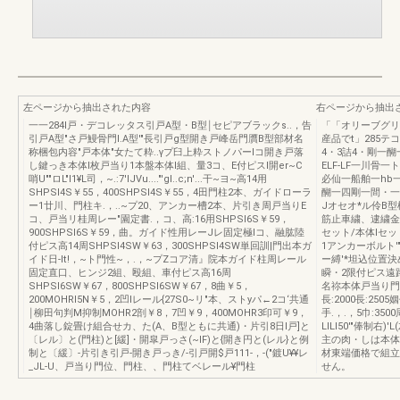
左ページから抽出された内容
右ページから抽出
一一284l戸・デコレッタス引戸A型・B型￨セピアブラックs..，告
「「オリーブグリ
引戸A型"さ戸鰻骨門I.A型'"長引戸g型開き戸峰岳門贋B型部材名
産品でt」285テ
称梱包内容"戸本体"女たて粋..γプ臼上粋ストノパーlコ開き戸落
4・3詰4・剛一醐
し鍵っき本体l枚戸当り1本盤本体l組、量3コ、E付ピスl開er~C
ELF-LF一川
哨U""ロL"I1¥L司，~.:7'IJVu...."'gl..c;n'...干~ヨ~高14用
必仙一船舶一hb一
SHPSI4S￥55，400SHPSI4S￥55，4田門柱2本、ガイドローラ
醐一四剛一間・一
ー1廿川、門柱キ.，..~プ20、アンカー槽2本、片引き周戸当りE
Jオセオ*ル伶B型
コ、戸当リ桂周レー"園定書.，コ、高:16用SHPSI6S￥59，
筋止車繍、逮繍金
900SHPSI6S￥59，曲。ガイド性用レーJレ固定極lコ、融肱陸
セット/本体lセ
付ピス高14周SHPSI4SW￥63，300SHPSI4SW単回訓|門出本ガ
1アンカーボルト'
イド日-It!，~ト門性~，.，~プZコア清』院本ガイド柱周レール
ー縛'*坦込位置
固定直口、ヒンジ2組、殴組、車付ピス高16周
瞬・2限付ピス遠
SHPSI6SW￥67，800SHPSI6SW￥67，8曲￥5，
名祢本体戸当り門柱
200MOHRI5N￥5，2凹Iレール{27S0~リ"本、ストyパ←2コ‘共通
長:2000長:250
￨柳田句判M抑制MOHR2剖￥8，7凹￥9，400MOHR3印可￥9，
手.，.，5巾:350
4曲落し錠畳け組合せカ、た(A、B型ともに共通)・片引8日l戸]と
LILI50'"俸制
〔レル〕と(門柱)と[緩]・開皐戸っさ(~IF)と{開き円と(レル}と例
主の肉・しは本体に
制と〔緩〕-片引き引戸-開き戸っき/-引戸開$戸111-，-("鍍U¥¥レ
材東端価格で組立
_JL-U、戸当り門位、門柱、、門柱てベレール¥門柱
せん。