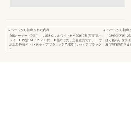
左ページから抽出された内容
右ページから抽出
268カーゲート9型[""，，838:0:，ホワイトH￥90010型(亙亙亘ホ
「2699型区画12
ワイトH19型161'-12021/9問。10型!*は受，主金産品です。l・寸
はく色c高-表示
志単位胸掃す・i区画セピアブラックB[*":837)(，セピアブラック
及び消'費税"含
E