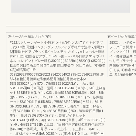
左ページから抽出された内容
右ページから抽出
F252スクリーンゲート-外鰻右つり元"民"つ'J元'"です.セピアプ
253二，，<色
ラyクEC型[電動]パンチングメヲルヲイブ呼柿jft寸注{巾x片聞きD
ラック日き開片35
型[電動]セピアブラック5メッシュヲイプ-メッγュ1;ス~>レ^時総
プ，ツク}116，
片meE型[電動]セピアプラ'".I~S•••圃ー•パネル打抜き$1イプ-パ
イド畏備強金具l
ネル"エレガントグレー呼祢3020R(L)3022R(L)3520R(L)3522R(L)
つり元プラケ沖lユ
拾金巾関口巾高全巾開ロ巾会巾i関口巾会巾￨関口巾高L、寸法(巾
内包梱'軍本俸->
X高)帽高調町!!l片
(R.しあり)称名M
369529821995369529S22195420534921995420534922195し開
ヱ..及びi耐畏税"
部材名物記号価織犯号価絡配号価格記号価格敏本体
5SSEE3020R(L)￥570，7曲5SSEE3022R(L)‘，，品，8凪
5SSEE35回R(L)￥田昌，副珂5SSEE3522R(L)￥制5，>叩•上枠セ
ット5SSR5羽田(LI￥1，023，8曲5SSRS30ER(L)制，023，8曲
国SRS35ER(L)￥1，075，8叩5SSRS35ER(L)￥1.Q75，臥悶柱
セット5SSPS曲目(LI事353，7田5SSP$22ER(L)￥371，8曲日
SPS2QER{L.)￥353，7曲5SSPS22ER(L)単371，副加下枠セッ
ト日SGS却R(Ll》自，9曲5SSG回目R(L)‘'50，筑淘時四日明(LI
事S>，白河5SSGS35R(l)￥S>，剖描ガイドセット
5SSTS30R(L)単29，4師SSSTS30R(L)単目，4凹5SSTS35R(L.)
￥>9，4曲5SSTS35R(L)単四，4回梱包内容iI!材名称楢包肉容本
体(R'llll})本体覇式、号l手~.~ト式上梓.-，ト上梓レールIi:!~，，
~，取材ボルトー式(IoUOX3S:'*，/(事.金1.410:且コ、平鹿企M