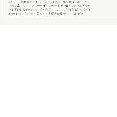
同:16ヨ、六角聾ナット10110:.ヨ}桂セット吊り尭桂，本、戸出
り桂，率、リモコンユーヮHアンテナ付"セッhアンカ.2本下枠セ
ット下仲レル1セャkウリ完^'判官1t!~J~，1I付金具‘E付ピスガイ
ドセγトつり完ガイト"鼠ガイド畏欄温金具lセ~/~.1t何ピス