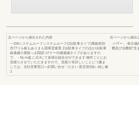
左ページから抽出された内容
右ページから抽出
一250システムルーフシステムルーフ(2台駐車タイプ)庫銀材別
::i↑lTー」-表
売77リル板もありまも国軍霊童置.Z台駐車タイプのほかl台駐車
費及び泊費税"含
線連繍小展観っき闘訓コFナー付綴連繍タイプがありますの
で、・Nj.m盗.に広4じて多様伝組合ぜができます.物件ごとにお
見積りさせていただきますので、見順り等詳しいことにつ書ま
しては、当社営寮窓口へ釘聞い合ぜ〈ださい.医亘宣E拾い凶し敏
2