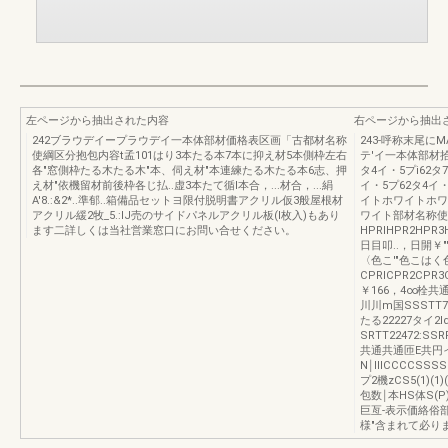
左ページから抽出された内容
右ページから抽出
242ブラウデイープラウデイ一本体部材価格表区画「古都材名称
243-呼称末尾
使綱区分抱包内容t孟101はり3本たる本7本に抑え材5本側枠左右
テ'イ一本体部材拾
各"窓側枠たる木たる木"本、伺え材"本連練たる木たる本6志、押
タ4イ・5プi62タ
え材"依機留材前後枠各じ払..虚3本たて循l本合，...材合，...絹
イ・5プ62タ4イ
A'8.:&2*..準郁..箱備品セットヨ限付脱明書アクリル仮3般屋根材
イトホワイトホワ
アクリル緩2牧_5.:IJ売のサイドパネルアクリル板(I枚入)もあり
ワイト部材名称使
ます二詳しくは当社営業窓口にお問い合せください。
HPRlHPR2HPR
日目叩..，日開￥"
〈色こ'"色こは
CPRICPR2CPR3
￥166，4∞栓共通
川川m国SSSTT722
たる22227タイ2
SRTT22472:S
共通共通匝E共円イ通￨
N￨llICCCCSS
プ2機zCS5(1)(1)
包数￨本HS体S(P
巨亙-表示価絡俗
様"含まれて必り