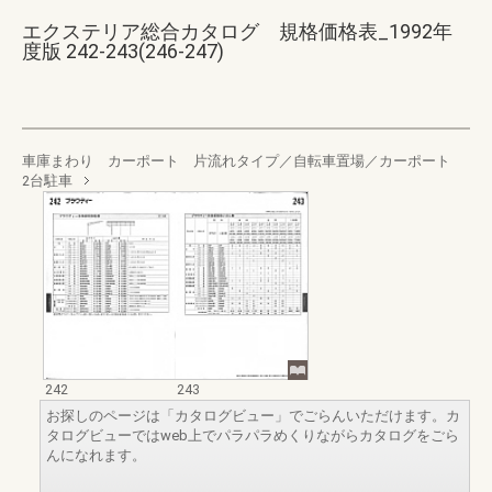
エクステリア総合カタログ 規格価格表_1992年
度版 242-243(246-247)
車庫まわり カーポート 片流れタイプ／自転車置場／カーポート
2台駐車
242
243
お探しのページは「カタログビュー」でごらんいただけます。カ
タログビューではweb上でパラパラめくりながらカタログをごら
んになれます。