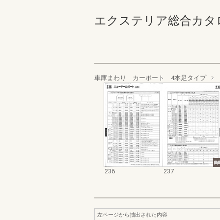
エクステリア総合カタログ 規
車庫まわり カーポート 4本足タイプ
236
237
左ページから抽出された内容