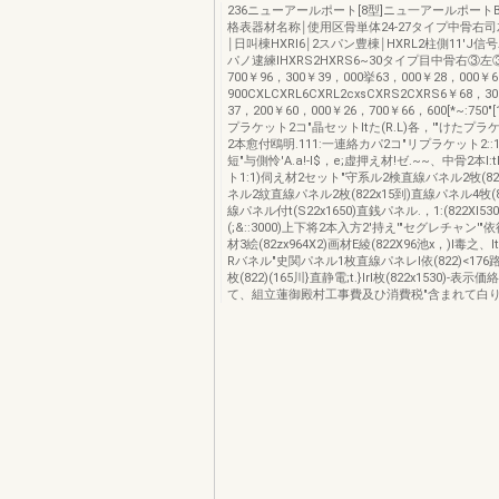
236ニューアールポート[8型]ニュ一アールポート
格表器材名称￨使用区骨単体24-27タイプ中骨右司左
￨日叫棟HXRl6￨2スパン豊棟￨HXRL2柱側11'J信号
パノ逮練IHXRS2HXRS6~30タイプ目中骨右③左
700￥96，300￥39，000挙63，000￥28，000￥
900CXLCXRL6CXRL2cxsCXRS2CXRS6￥68，3
37，200￥60，000￥26，700￥66，600[*~:750
プラケット2コ"晶セットItた(R.L)各，'"けたプ
2本愈付鴎明.111:一連絡カパ2コ"リプラケット2::1
短"与側怜'A.a!-I$，e;虚押え材!ゼ.~~、中骨2本l:
ト1:1)伺え材2セット"守系ル2検直線バネル2牧(822
ネル2紋直線パネル2枚(822x15到)直線パネル4牧(82
線パネル付t(S22x1650)直銭パネル.，1:(822XI5
(;&::3000)上下将2本入方2'持え'"セグレチャン'
材3絵(82zx964X2)画材E綾(822X96池x，)l毒之
Rバネル"史関パネル1枚直線パネレl依(822)<176
枚(822)(165川}直静電;t.}lrl枚(822x1530)-表
て、組立蓮御殿村工事費及ひ消費税"含まれて白り