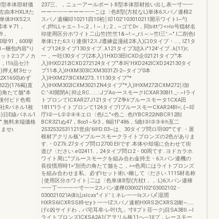
B型本体部材価
237三、，ニュ一アールポートB型本体部材拾い出し表一寸一一
由本HXLItた
ーー一一一ーーー一一こは〈色B型(方杖なL)単体6スパノ連棉2
単体IHXS2ス
スパノ遺欄叩10211四10初￨叩102'103010211開示ワイトI~勺
③本￥71，
イ;|fftLLャエ~.1~;2，!.~..I:;:2，~ゴて0<，同bittワ<>Io号穏材名
69，
祢使周区分ホワイト二山竺|竺竺1&~!:~_r:I.~:~竺l三':~".I二削色l
00挙91，600挙
単体けた6スり連側12スJ遵練盆漫経2本入)口0タイプ・..，IZ1タ
"[1~梱包内容"り
イプ124タイプ130タイプ..λ121タイプ3志λ.i"124'イプ..λ(11)r;
ラケット2コアノカ
一，ー吐I30タイプ(2本入)1HXD3田ICXD企02121タイプ"本
，l1li品セ汁
入)IHXD212ICXD272124タイプ"本叫'HXD242ICXD242130タイ
tl)押え材3セッ
プ11本入)IHXM303ICXM3031Zl-2~タイプ0本
X1650)めず
入)IHXM273ICXM273..11130タイプ"*
2)(176褐)直
入)IHXM302ICXM3021ZN4タイプ"*入)IHXM272ICXM272￨l加
30)角たて舗"本
C:'-XI開閉A￨抑止RC...:..:JプAo-ースモークICXAR30BI1._-.~Iライ
"依後付ピド色萄
トプロンてICXAR27J121タイプZ争liブルースモータ1CXA田
、It社Rパネル1枚
1811"lライトプロンて124タイプlブルースモーCXAR24BI=;.(~叩
路)日E線パネル1
庁l②一L②②④④エロ〈色lニ"<色こ..色lYBCR22iNBCR12削
示価絡".無料末端価格
BCR321ぬ47，8∞1~5r3，8岨1f'486，5曲l③l③③④h亙二
ませι
2532532531121世由'6II!D.03~は、30タイプ問ロ羽00'"てす.・屋
根材アクリル板'>'ブルースモークライトブロンズの2色がありま
す.・OZ7Ii.27タイプ問ロ2700.EIIです.本体や却場に合わせて街
道ぴ〈ださい.e02411.，24タイプ問ロ2・00周てす..ヨドカラホ
ワイト周に"ブルースモークを組み合わ金持主・6スパン連機の
長役慣用時1>'別売の角たて舗をこ，><色周にはライトブロンズ
を組み合わせま私、必ずlセット術い幽して〈ださい.1115材名称
￨使用区分ホワイト￨二は〈色単体B型(方杖t，，:L)6スパン逮棟
一一丁一一一一寸一一2スパン逮樺030I021I02'03002102・
03002102‘lA体l山sIcxs"イド'ミネレ一一lsスパ〆湿潤
HXRS6ICXRSS枠セyト一一lZスパノ速籾HXRS2ICXRS2|耐~……
げc凶サイドわ，パ宅耳牟-レ叶l九」寸llプト荘一クj目SA3BII.~I
ライトブロンズICXSA2A1(アヲリル板11へ---1llプ，レースモー