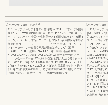
左ページから抽出された内容
右ページから抽出
214ポーリアポーリア本体部材価格表I*~:714，，1部材名称慣用
「215ポーリア
区升"."~，‘-'"''''''梱包内容栓性"車、桂ア11"'/子〆ン日本はり"り7
￨閉口24閉口z7￨問
本、1:1)力パー7本h中骨"本屯部品せノト側件舗はリ2本、倒枠E
閉口z7ホワイト
本，"りカバー2本、部品t!"'/ト吊'J材吊"材Z本合軍部材合掌部品
ワイトホワイト部
背面合軍用l一一..~-，-，ー山~~"~-了士'"士|柱l本、柱"~''/チメ
HPAIHPA2HPAII
ントd本枝-ー...._.ー宵置合軍用部品摘連績はり1_)'"'正"周
~r')セピ11ラッ
nt'AAKut::f平1f，:罰則~I"'AAHU己『牟"連棟用部品箱共通
ラ"SPAISPA2SPA
HPAABOX2￥42，IX泊SPAABOX2挙42醤畳一間一一帯:レ-一
口臼ロ222d7a開
J1J1;ク会一一ア一主427一ル別一置付別売の丸たて樋もありま
AAAPDP2224
す。l丸fたヒて舗￨畏さ3釦00ω0但ミリIHMBOX30I￥2，2。曲
HPAAL51222
O(れl本)川5MBQX30￥2.20凹0(1本)I‘志入.霊塞置.サ判イド約坤
用桂コ23匝E連結
し叶をこ沼1償吏綱の時刷u、必ず繍助性肘令取酎付附{け?門て
1112)12)本体(9(
〈悶ださ計い.・補助役11.ポリア専用め繍助佳です.
サイドパネル部材
目|~l「伊|『lO
ピyプラγク単体合
0481'"ロ54￨問
口"HPAAS51224
APA888141
ぴ消費税"禽まれ