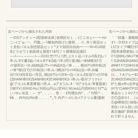
左ページから抽出された内容
右ページから抽出
一210アンティー2型節材名称￨使用区分ト.，τ三ニヰと=一ー:hh
「「EE週・屋根
ご---rコ'ゅ-.一、円盤;:;---1梱包内容げた後倒..，.り..吊リ留品セッ
すl・D33タイプは間
ト支柱パネル別売部品セット'"ヌマ回目白自由ー一一Illl<D.iIII胡
L57タイプl蝿行
&ピスセワト刷凪得え相⑥11&匂ツト樟構部品涌日
2型本体部材拾い
~~I~~~.~~~~.I~~OOOI:竺!??J.12f￨ぷスト込パネルH吾Z位パ
l11I2l0HLr3AU
亭JレR'L'書Z組バヰルR'l"&Z岨バ亭J同'L'畠2枇パ阜M樟(617)
1:S2HAN2H2AN2
<l'儲耳目パヰJ凶枝{晶77><146晶X2)パ阜，.，.牧(671)(¥318)(2)
dNW11I1224
パ阜'"柑(日7)(1318)(2)パ亭Jレ3稚(671)<1456)(2)パ亭JIi噛
i2SAN2SAN2SAN
(617x14伺耳目パ辛且_3桂(671)<1318><2)パネルZ佐伯11>(1318)
ロ;，.1:Aプルー
(2)HANHBOX2SANHBOX2CANHBOX2パ串Jレ取付プうケγト
2CAN2CEAN22C
@‘アタJル車置庫相パ亭JL...aアタ')Jレ4・'0アタI)JL-準量題材￨
D"た桧o申o岳申
川町FV￨叩叫lE-Hu￨刊叩山円山J官HU￨NUad山円四lEHU￨刊"'"山
(H'S'C)ANHTP
￨パヰレ佐且・.~..ザ"..，，-.，骨・・E司哩白内^，...".刊明."'-，
車晶セット4ヤ7プ骨
¥&，..内句白内h骨.........，"'_."I..内戸;'~I/(~}L-Iアクリル量I盟材
①①(])ID①1，.
①@嘩骨(f)￨材陸oo
支柱パネル拾い出
表示価繕".部材
れて針りません.