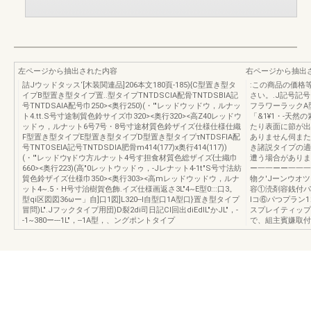
左ページから抽出された内容
右ページから抽出
詰Jウッドタッス‘[木装関連品]206本文180頁-185){C型置き型タ
:この商品の価格
イプB型置き型タイプ置..型タイプTNTDSCIA配骨TNTDSBIA記
さい。.J記号記号
号TNTDSAIA配号巾250><奥行250)(・'"レッドウッドウ，ルナッ
フラワーラックA型
ト4.tt.S号寸途制貿色鈴サイズ巾320><奥行320><高Z40レッドウ
「&1¥1・-天
ッドゥ，ルナット6号7号・8号寸途材質色鈴ザイズ仕様仕様仕織
たり表面に節が出
F型置き型タイプE型置き型タイプD型置き型タイプτNTDSFIA配
ありません伺また
号TNTOSEIA記号TNTDSDIA肥骨m414(177)x奥行414(117))
き諸説タイプの適
(・'"レッドウγドウ方ルナット4号す担食材質色総ザイズ{士織巾
遭う場合がありま
660><奥行223)(高"0レットウッドゥ，-Jレナット4-1t"S号寸法紡
ー一一ーー一一一
貿色鈴ザイズ仕様巾350><奥行303><高mレッドウッドウ，ルナ
物ク'Jーンウオツン
ット4~.5・H号寸治樹賀色飾.イズ仕様画返さ3L"4~E型0:::口3。
容①涜剤容銭付パ
型qi区図図36ωー」自]口1図]L320--l自型口1A型口}置き型タイプ
lコ⑥パつプラン1
冒問)L".Jフックタイプ用団)D裂2di司日記CI回出diEdlL"かJL"，-
スプレイティップ
-1~380ー---1L"，--1A型，、ングポントタイプ
で、組主賓嫌取付