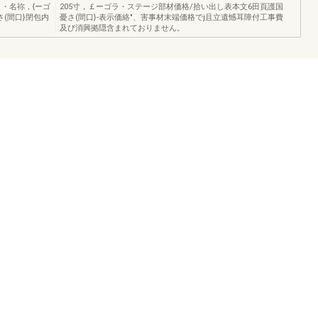
・名祢，{ーゴ
205寸，￡ーゴラ・ステージ部材価格/拾い出し表本文6田頁護国
さ(間口}閉包内
憂さ(間口}-表示価絡"、害事材末端価格でj且立遺憾耳障付工事費
及び消興拠隠含まれておりません。