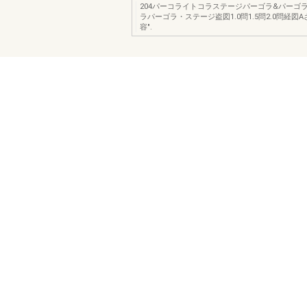
204パーコライトコラステージパーゴラ&パーゴラ
ラパーゴラ・ステージ盗図1.0問1.5問2.0問経図A
容".