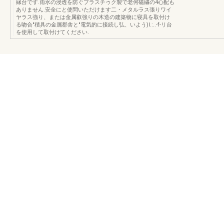
縁台です.雨水の浸透を防ぐプラスチゥク製で老何磁繍の4心配も
ありません.安全にと使問いただけます二・メタルラス張りワイ
ヤラス強り、または金属叡強りの木造の建築物に寝具を取付け
る吻合"積具の金属郡舎と"電気的に接続し弘、いよう)I.:..-f-リ台
を使用して取付けてください.