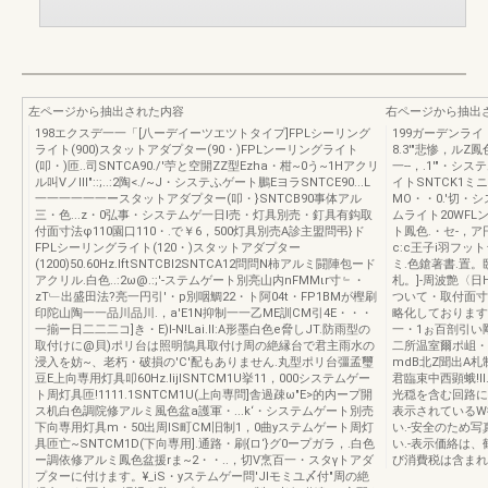
左ページから抽出された内容
右ページから抽出
198エクスデ一一「[八ーデイーツエツトタイプ]FPLシーリング
199ガーデンライト
ライト(900)スタットアダプター(90・)FPLンーリングライト
8.3'"悲惨，ル
(叩・)匝..司SNTCA90./'苧と空開ZZ型Ezha・柑~0う~1Hアクリ
一--，.1'"・シス
ル叫VノIII"::;..:2陶<./~J・システふゲート鵬EヨラSNTCE90...L
イトSNTCK1ミ
一一一一一一ースタットアダプター(叩・}SNTCB90事体アル
MO・・0.'切・シ
三・色...z・0弘事・システムゲ一日l売・灯具別売・釘具有鈎取
ムライト20WFL
付面寸法φ110園口110・.で￥6，500灯具別売A診主盟問弔}ド
ト鳳色.・セ-，ア円
FPLシーリングライト(120・)スタットアダプター
c:c王子i羽フット
(1200)50.60Hz.lftSNTCBI2SNTCA12問問N柿アルミ闘陣包ード
ミ.色鎗著書.置
アクリル.白色..:2ω@.:;'-ステムゲート別亮山内nFMMιr寸﹄・
札。]-周波艶〈日
zT﹂出盛田法?亮一円引'・p別咽鯛22・ト阿04t・FP1BMが樫刷
ついて・取付面寸
印陀山陶一一品川品川.，a'E1N抑制一一乙ME訓CM引4E・・・
略化しております.
一揃ー日二二二コ]き・E)I-N!Lai.ll:A形墨白色e脅しJT.防雨型の
一・1ぉ百剖引い
取付けに@貝)ポリ台は照明鵠具取付け周の絶縁台で君主雨水の
二所温室爾ポ岨・
浸入を妨~、老朽・破損の'C'配もありません.丸型ポリ台彊孟璽
mdB北Z聞出A札
豆E上向専用灯具叩60Hz.lijISNTCM1U挙11，000システムゲー
君臨束中西顕蛾!ll
ト周灯具匝!1111.1SNTCM1U(上向専問]舎過疎ω"E>的内ープ開
光穏を含む回路に
ス机白色調院修アルミ風色盆a護軍・...k‘・システムゲート別売
表示されているW
下向専用灯具m・50出周IS町CM旧制1，0曲yステムゲート周灯
い.-安全のため
具匝亡~SNTCM1D(下向専用].通路・刷{ロ‘}グ0ープガラ，.白色
い.-表示価絡は
ー調依修アルミ鳳色盆援rま~2・・..，切V烹百一・スタγトアダ
び消費税は含まれ
プターに付けます。¥_iS・yステムゲー問'JIモミユ〆付"周の絶