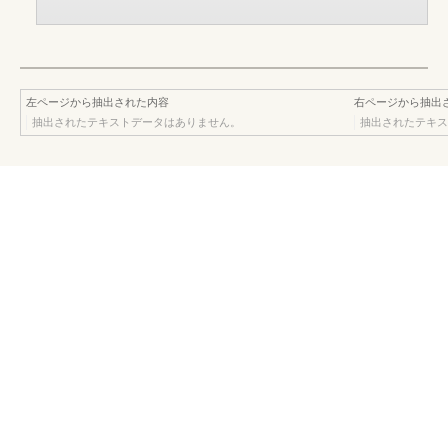
左ページから抽出された内容
右ページから抽出
抽出されたテキストデータはありません。
抽出されたテキス