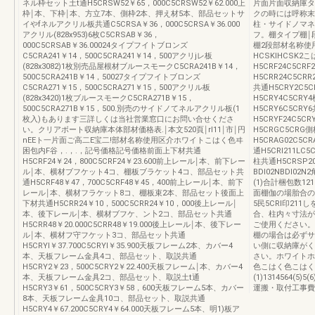
ネル枠セット土t通H5CRSW52￥65，000C5CRSW52￥62.000上
片面片面収納庫タ
枠￨本、下枠￨本、方立7本、側枠2本、押え材5本、部品セットサ
クの時には呼称末
イやfネルアクリル板共通C5CRSA￥36，000C5CRSA￥36.000
柱・サイドノマネ
アクリル(828x953)6枚C5CRSAB￥36，
フ。棚タイプ棚￨段
000C5CRSAB￥36.00024タイプフイトブロンズ
棚2段部材名称使
C5CRA241￥14，500C5CRA241￥14，500アクリjレ板
HCSKIHCSK2
(828x3082)1枚別売品屋根材ブルースモークC5CRA241B￥14，
H5CRF24C5CR
500C5CRA241B￥14，50027タイプフイトブロンズ
H5CRR24C5CRR
C5CRA271￥15，500C5CRA271￥15，500アクリル板
共通H5CRY2C5C
(828x3420)1枚ブルースモークC5CRA271B￥15，
H5CRY4C5CRY
500C5CRA271B￥15，500.別売のサイドノてネルアクリル板(1
H5CRY6C5CRY
枚入)もあります三詳しくは当社営業窓口にお問い合せくださ
H5CRYF24C5CR
い。クリアボート収納庫本体部材価格表.￨本文520頁￨rl11￨市￨円
H5CRGC5CRG側
nEEト一片面ご高二E宝二!部材名称使用区介ホワイトこはく色ヰ
H5CRAG02C5CR
困包内F谷，.，.，記号価格記号価格前面上下材共通
通H5CRI211LC5
H5CRF24￥24，800C5CRF24￥23.600前上レール￨本、前下レー
柱共通H5CRSP2
ル￨本、横材ブフケット4コ、棚板ブラケット4コ、部品セット共
BDI02NBDI02
通H5CRF48￥47，700C5CRF48￥45，400前上レール￨本、前下
(1)合計梱包数12
レール￨本、横材フラケット8コ、棚板束2本、部品セット後面上
面棚伽の場胎合の
下材共通H5CRR24￥10，500C5CRR24￥10，000後上レール￨
5民5CRI印21
本、後下レール￨本、横材ブフケ、ン卜2コ、部品セッ卜共通
合、柱内々寸法が1
H5CRR48￥20.000C5CRR48￥19.000後上レール￨本、後下レー
ご使用ください。
ル￨本、横材フ守フケット3コ、部品セッ卜共通
棚の場合は必ずサ
H5CRYI￥37.700C5CRYI￥35.900天板フレーム2本、カバー4
い側に収納庫がく
本、天板フレーム金具4コ、部品セット、取説共通
さい。ホワイトホワ
H5CRY2￥23，500C5CRY2￥22.400天板フレーム￨本、カバー4
色こはく色こはく色CC
本、天板フレーム金具2コ、部品セッ卜、取説土t通
(1)1314564
H5CRY3￥61，500C5CRY3￥58，600天板フレーム5本、カバー
運搬・取付工事費
8本、天板フレーム金具10コ、部品セッ卜、取説共通
H5CRY4￥67.200C5CRY4￥64.000天板フレーム5本、明1)板ア