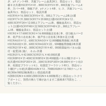
夕、yチメン卜4本、天板フレーム金具24コ、部品セット、取説
横キオ共通H5CRY5￥41，800C5CRY5￥39，800天板フレーム4
本、力パー4本、側板ア夕、yチメント4本、ヒ.ス、天板フレーム
金具16コ、部品セット、取説共通
H5CRY6￥16.300C5CRY6￥15，500上下フレーム2本土t通
H5CRY7￥31.300C5CRY7￥29.800土t通H5CRYF24￥12，
600C5CRYF24￥12.000上下フレームl本、棚板金具4コ、部品セ
ッ卜土t通H5CRYF48￥22.900C5CRYF48￥21，800上下フレー
ムl本、棚板金具6コ、部品セッ卜土t通
H5CRG￥17.600C5CRG￥16.800側板左右各￨本、倶1)板カバー2
本、前戸当り左右各￨本、後戸当り左右各￨本側キ足土t通
H5CRAGOI￥12，600C5CRAGOI￥12.000棚板用側板￨本共通
H5CRAG02￥23，600C5CRAG02￥22，500棚板用側板2本共通
H5CRI211R￥42，000C5CRI211R￥40，000前面錠付パネル(錠
付・錠受)各￨枚/、.ネJレ共通
H5CRI211L￥42.000C5CRI211L￥40.000共通
H5CR0810￥21.400C5CR0810￥20.400後面パネル3枚サポート
柱共通H5CRSP203￥25，200C5CRSP203￥24.000サポート柱3
本、柱固定ブラケット6コ、柱固定フーラケッ卜83コ、部品セッ
卜棚(デッキ材)共通BDI02N￥12，700BDI02N￥12.700テヘ;ノキ
材(300x1805)2枚角雨とい部品箱共通
HZBBOX2N￥4.000CZBBOX2N￥4.000角雨とい部品セッ卜-クリ
アポートに、別売の角たて樋があります二規格表175頁をこ、、
覧ください。