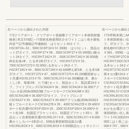
左ページから抽出された内容
右ページから抽出
172クリアボート・クリアボート収納庫クリアボート本体部材価
173-呼称末尾
格表￨本文518頁￨~11部材名称使用区介ホワイトこはく色キ困包
ト本体部材拾い出し
内谷'*'記号価格記号価格柱・はりセット24タイフ。
フ。27タイフ。2
H5CRP24~53，900C5CRP24￥51.300柱・はりlセット、部品セ
材名称HCI(B)ホ
ット27タイフ。H5CRP27￥58，300C5CRP27￥55.500視)J板セ
￥365，000柱・
ット24タイフ。H5CRHT242￥31，500C5CRHT242￥30.000側
イプH5CRP27C
枠左右各i本、たる木2本27タイフ。H5CRHT272￥33，
H5CRHT242C5C
700C5CRHT272￥32.000たる木セット24タイフ。
る木セット24タイフ
H5CRT245￥44，800C5CRT245￥42.600押え材5本、たる木5本
H5CRT275C5C
27タイフ。H5CRT275￥47，600C5CRT275￥45.200横部材セッ
揖キセz量t24タイ
ト共通H5CRL515￥70，000C5CRL515￥66.500横樋￨本、鼻か
スモークC5CRA2
くし￨本、母屋3本、たて樋￨セット、部品セッ卜、取説震24タイ
C5CRA27C5CR
フ。フイトブロンズC5CRA24￥36，000C5CRA24￥36.000アク
サポート柱共通H5C
リjレネ反(828x3082)3枚ブルースモークC5CRA24B￥3臼
H5CRRL511C
00C5CRA24B￥36.000'Y27タイフ。フイトブロンズ
H5CRRLBOXC
C5CRA27￥39，400C5CRA27￥39.400アクリル板(828x3420)3
H5CRSW52C5
枚トブルースモークC5CRA27B￥39，400C5CRA27B￥39.400サ
C5CRSAC5CRS
ポート柱共通H5CRSP203￥25，200C5CRSP203￥24.000サポ
れかをお選びくだ
ート柱3本、柱固定ブラケット6コ、柱固定ブフケット83コ、部
体部材拾い出し表
品セット合掌部材共通H5CRRL511￥8，500C5CRRL511￥8.000
ワイ卜HC2(B)DHC
鼻かくしカバー2本(E=2，558)合掌部材部品箱土t通
000こはく色こはく色
H5CRRLBOX￥9，500C5CRRLBOX￥9.000部品セットサイドパ
000￥747，000￥7