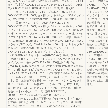
入)HXD272￥32.500CXD272￥30，800はり'1甲え材"2セット24
ースモークCXAR
タイプ(2本入)HXD242￥29.000CXD242￥27，80030タイプp(3
CXAR27Aネブ
本入)HXM303￥29.300CXM303￥28，000母屋・押え材3セッ
CXAR24A"‘、
ト、中骨12セット母屋27・24タイプ(3本入)HXM273￥25，
イ卜ブロンズCXA
800CXM273￥24，500母屋・押え材、中骨6セット30タイプ(2本
イプライトブロンズ
入)HXM302￥19，500CXM302￥18，500母屋・押え材2セッ
タイプフイトブロン
ト、中骨8セット27・24タイプ(2本入)HXM272￥16，
合計梱包数11211
300CXM272￥15，500母屋・押え材2セット、中骨4セット30タ
材アクリル板は、
イプフイ卜ブロンズCXAR30A￥32，400Rパネjレ2枚、直線パネ
ります二-027は
ル2枚(822x1766)RブルースモークCXAR30B￥32，400屋/"¥27タ
せてお選びください
イプフイトフロンズCXAR27A￥28，800RパネJレ2枚、直線パ
ラー・ホワイト用
ネル2枚(822X1650)根材ネブルースモークCXAR27B￥28，800J
く色用にはライト
レライトブP口ンズ、CXAR24A￥26，400....司、、24タイプRパ
材拾い出し表記τ
ネjレ2枚、直線パネJレ2枚(822X1530)アブルースモーク
ン連棟2スパン連
CXAR24B￥26，400ク30タイプフイトブロンズ
D30ID27ID30D
CXA30A￥32.400直線パネJレ4枚(822X1766)J直線、ブルースモ
HXSCXS枠セッ
ークCXA30B￥32，400j"ライトブロンズCXA27A￥28.800板27
HXRS2CXRS
タイプブルースモークCXA27B￥28，800直線パネlレ4枚
ルースモークCXS
(822X1650)ネJレ24タイプライトブロンズCXA24A￥26.400直線
jレ板)ブルースモー
パネjレ4枚(822X1530)ブルースモークCXA24B半~6，4QO単体
ル部材合計梱包数4
HXS￥56，700CXS￥54，000上上グレ下下予枠枠ャキ2ン本ャ
152922一-別
i、ッO方本フ立、(後R・・押付し)えピ各材ー24コドセ2、本部
当社営業窓口にお
ッ卜、品、上側セ下枠ッ枠卜2本フeラ、ケット(R.L)各3セッ卜
価格で、組立・運
サイドパネル上上下下枠枠Aブ-‘ラBケ各ッi本ト(、R方・L立)
せん。
各・押lセえッ材ト2、セグッレトチ(ャ内ン、連4本棟、用部品￨
セセッット)ト枠セット2スパン連棟HXRS2￥25，
200CXRS2￥24，0006スパン連棟HXRS6￥63，
000CXRS6￥60，000上上下下枠枠Aブ-ラBケ各ッl本ト(、R方・
し立)各・押3セえッ材ト6、セクーッレトチ(ャ内ン、連12棟本
用、部￨セ品ッセトッ)トサイド、パネル枚入3ライトブロンズ