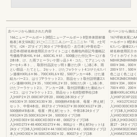
左ページから抽出された内容
右ページから抽出
166ニューアールポート[8型]ニュ一アールポートB型本体部材価
167-呼称末尾
格表￨本文506頁￨ヌIごr二二三二JLニr一工ニ二ニ1r-『司、r士可
ールポート8型本
可1(、r24・27タイプ￨30タイプ中骨右①・左①本￨i中骨右②・
6スパン連棟2スパン連
左②本i部材名称使用区介ホワイトこはく色梱包内容記号価格記
材名称使用区介ホ
号価格早体HXL￥64，600CXL￥61，500後けた付(ピRー.L)ド各
ワイトホワイ卜ホ
2本l本、け、た雨フとーラいケ部ッ品ト4・コた、てアとンいカ
NBHR2NBHRINB
2ーセ4ッ本ト、、取部付品説セッ明ト書けた(R・し)各￨本、雨
000￥346，000￥
とい部品・たてとし、2セット、けたフoラケット4コlナた6スパ
200￥511，50
ン連棟HXRL6￥86，700CXRL6￥82，500アンカー4本、けた連
色こはく色こはく
結カバー2コ、はりブPラケット2コ、部品セット取付説明書2ス
NBCR2NBCRINB
パン連棟HXRL2￥35，100CXRL2￥33，500けた(R・し)各￨本、
000￥334，000￥
けたフーラケット2コ、アンカー2本、取付説明書けた連結カバ
700￥493，200
ー2コ、はりフeラケット2コ、部品セット柱B型標準柱(2本
連棟HXRL6CXR
入)HXP2￥21.000CXP2半20，000柱2本30タイプ
入)HXP2CXP22
HXG30￥31.500CXG30￥30，000側枠A'B各l本、母屋・押え材￨
フ。HXG27CXG2
セッ卜、中骨4本但。枠27タイプHXG27￥30.000CXG27￥28，
入)HXD303CXD
500側枠A'B各l本、母屋・押え材￨セッ卜、中骨2本24タイプ
イプ(3本入)HXD2
HXG24￥25.500CXG24￥24，50030タイプ(3本
入)HXD302CXD
入)HXD303￥50.400CXD303￥48，00027タイプ(3本
(2本入)HXD242C
入)HXD273￥48.400CXD273￥46，800はり・押え材3セットlま
屋27・24タイプ(3
24タイプ(3本入)HXD243￥44.100CXD243￥42，00030タイプ(2
入)HXM302CXM
本入)HXD302￥34.500CXD302￥32，80027タイプ(2本
入)HXM272CX