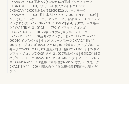
CXSA3A￥15.000面材3枚(822X964X2)面材ブルースモーク
CXSA3B￥15，000(アクリル板)枚入2フイト7"'ロンズ、
CXSA2A￥10.000面材2枚(822X964X2)ブルースモーク
CXSA2B￥10，000中柱(1本入)HXPI￥12.000CXPI￥11.000柱￨
本、けたブ、フケットiコ、アンカーl本、部品セット30タイフフ
イ卜ブロンズCXAR30lA￥13，000R/'i'ネjレI;f.女Rブルースモー
クCXAR30lB￥13，000J、。27タイプフイトブロンズ
CXAR271A￥12，000RパネルI;f.女~Ijネブルースモーク
CXAR271B￥12，000売Jレフイトブ、口ンズCXAR241A￥11，
00024タイプRパネル￨ヰ女屋ブルースモークCXAR241B￥11，
000ライトブロンズCXA30lA￥13，000根線直30タイプブルース
モークCXA30lB￥13，000直線パネル￨枚(822X1766)キオ27タイ
プフイトブロンズCXA271A￥12，000直線パネル￨枚(822X1650)
ネブルースモークCXA271B￥12，000Jレ24タイプフイトフロン
ズCXA241A￥11，000直線パネルl枚(822X1530)フルースモーク
CXA241B￥11，000-別売の角たて樋は規格表175頁をご覧くだ
さい。