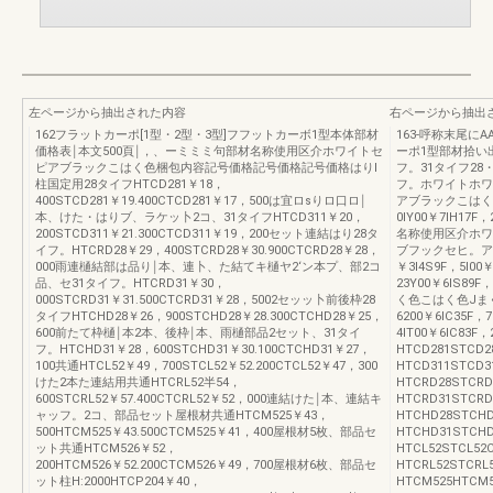
左ページから抽出された内容
右ページから抽出
162フラットカーポ[1型・2型・3型]フフットカーボ1型本体部材
163-呼称末尾に
価格表￨本文500頁￨，、ーミミミ句部材名称使用区介ホワイトセ
ーポ1型部材拾い
ピアブラックこはく色梱包内容記号価格記号価格記号価格はりI
フ。31タイフ28
柱国定用28タイフHTCD281￥18，
フ。ホワイトホワ
400STCD281￥19.400CTCD281￥17，500は宜ロsりロ口ロ￨
アブラックこはく色￥3
本、けた・はりブ、ラケッ卜2コ、31タイフHTCD311￥20，
0lY00￥7lH17F
200STCD311￥21.300CTCD311￥19，200セット連結はり28タ
名称使用区介ホワ
イフ。HTCRD28￥29，400STCRD28￥30.900CTCRD28￥28，
ブフックセヒ。ア
000雨連樋結部は品り￨本、連卜、た結てキ樋ヤ2‘ン本プ、部2コ
￥3l4S9F，5l00￥
品、セ31タイフ。HTCRD31￥30，
23Y00￥6lS89
000STCRD31￥31.500CTCRD31￥28，5002セッッ卜前後枠28
く色こはく色Jまく色
タイフHTCHD28￥26，900STCHD28￥28.300CTCHD28￥25，
6200￥6lC35F，7
600前たて枠樋￨本2本、後枠￨本、雨樋部品2セット、31タイ
4lT00￥6lC83
フ。HTCHD31￥28，600STCHD31￥30.100CTCHD31￥27，
HTCD281STCD
100共通HTCL52￥49，700STCL52￥52.200CTCL52￥47，300
HTCD311STCD
けた2本た連結用共通HTCRL52半54，
HTCRD28STCR
600STCRL52￥57.400CTCRL52￥52，000連結けた￨本、連結キ
HTCRD31STCR
ャッフ。2コ、部品セット屋根材共通HTCM525￥43，
HTCHD28STCH
500HTCM525￥43.500CTCM525￥41，400屋根材5枚、部品セ
HTCHD31STCH
ット共通HTCM526￥52，
HTCL52STCL5
200HTCM526￥52.200CTCM526￥49，700屋根材6枚、部品セ
HTCRL52STCR
ット柱H:2000HTCP204￥40，
HTCM525HTCM