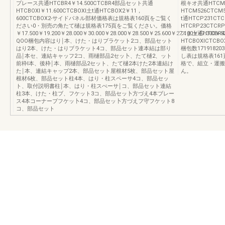
プレース共通HTCBR4￥14.500CTCBR4部品セット共通
根キオ共通HTCM52
HTCBOXI￥11.600CTCBOXI土t通HTCBOX2￥11，
HTCM526CTCM5
600CTCBOX2-サイドパネル部材価格表は規格表160頁をご覧く
t通HTCP231CTC
ださい0・別売の角たて樋は規格表175頁をご覧ください。価格
HTCRP23CTCR
￥17.500￥19.200￥28.000￥30.000￥28.000￥28.500￥25.600￥27.100￥47.300￥5
スま土通HTCBR4
QOO梱包内容はり￨本、けた・はりブラケット2コ、部品セット
HTCBOXICTCBO
はり2本、けた・はりブラケット4コ、部品セット連本結は部り
梱包数17191820
品￨本セ、連結キャッフ2コ、雨樋部品2セッ卜、たて樋2、ット
し表は規格表16
前枠l本、後枠￨本、雨樋部品2セット、たて樋2本けた2本連結け
格で、組立・運搬
た￨本、連結キャップ2本、部品セット屋根材5枚、部品セット屋
ん。
根材6枚、部品セット柱4本、はり・柱スペーサ4コ、部品セッ
ト、取付説明書柱￨本、はり・柱スぺーサ￨コ、部品セット連結
柱3本、けた・柱ブ、フケット3コ、部品セッ卜方づえ4本ブレー
ス4本コーナーブフケッ卜4コ、部品セッ卜方づえフ守フケット8
コ、部品セット