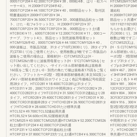
000STCP204￥42.200CTCP204￥38，000柱4本、はり・柱スぺ
HTCM526HTCM5
ーサー4コ、H:2300HTCP234半42，
H:2000HTCP20
000STCP234￥44.100CTCP234￥40，000部品セッ卜、取付説
連結柱
明書連結柱H:2000HTCRP20￥34，
H:2000HTCRP2
700STCRP20￥36.500CTCRP20￥33，000連部結品柱セッ3本
部品セット共通HTC
卜、けた・柱フeラケット3コ、H:2300HTCRP23￥37，
101119211
800STCRP23￥39.700CTCRP23￥36，000部品セット土t通
ちらかをお選びくだ
HTCBOXI￥11，600STCBOXI￥12.200CTCBOXI￥11，000コー
尺(3030ミリ)、
ナーブ、フケット4コ、部品セット別売波板用母屋セット
枚数は9枚です二
HTCMY526半42，000STCMY526￥44.100CTCMY526￥40，
C)TCM525又は
000-波板は、市販品32波、31タイプ10尺(3030ミリ)、28タイプ9
(H・S.C)TC
尺(2730ミリ)をご使用ください。使用枚数は9枚です二-市販品の
ネル部材拾い出し
波板をご使用の場合は、屋根材(H・C)TCM525又は(H・
ーボ2型・3型部
C)TCM526の替りに波板用母屋セッ卜(H・S'C)TCMY526を￨セ
タイプ31タイフ。
ッ卜拾い出してください。-サイドパネル部材価格表は規格表
イプρホ2HFI2HF2
160頁をご覧ください0・別売の角たて樋は規格表175頁をご覧く
600￥467，200￥
ださい。フフットカーボ2型・3型本体部材価格表￨本文502頁￨レ
イ3HFI3HF23H
〆¥ドパ部材名称使用区分ホワイトこはく色記号価格記号柱固定
トこはく色卜￥499
用28タイフ。HTCD281￥18.400CTCD281は31タイフ。
300￥981，300￥
HTCD311￥20，200CTCD311中間用28タイプHTCD282￥29，
12CFI2CF22CFI
400CTCD28231タイフHTCD312￥31.500CTCD312連結はり28
400￥804，300￥
タイフ。HTCRD28￥29.400CTCRD2831タイフHTCRD31￥30，
3CFI3CF23CFIY
000CTCRD31前後枠28タイフHTCHD28￥26.900CTCHD2831タ
400￥916，300￥
イフHTCHD3!￥28.600CTCHD31たけ標準共通
型2型3型2型3型
HTCL52￥49.700CTCL52連結用共通
HTCD28ICTCD2
HTCRL52￥54.600cτCRL52屋根材共通
HTCD311CTCD3
HTCM525￥43.500CTCM525共通HTCM526￥52.200CTCM526
中間用31タイプHT
柱土t通HTCP234￥42.000CTCP234共通
HTCRD28CTCR
HTCP231￥12.600CTCP231連結柱土t通
フ。HTCHD28CT
HTCRP23￥37.800CTCRP23方づえ土t通HTCB4￥6.300CTCB4
準共通HTCL52CT