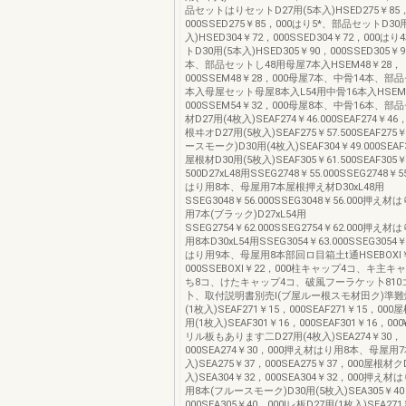
品セットはりセットD27用(5本入)HSED275￥85
000SSED275￥85，000はり5*、部品セットD30
入)HSED304￥72，000SSED304￥72，000
トD30用(5本入)HSED305￥90，000SSED305￥
本、部品セットし48用母屋7本入HSEM48￥28，
000SSEM48￥28，000母屋7本、中骨14本、部
本入母屋セット母屋8本入L54用中骨16本入HSEM
000SSEM54￥32，000母屋8本、中骨16本、
材D27用(4枚入)SEAF274￥46.000SEAF274￥4
根ヰオD27用(5枚入)SEAF275￥57.500SEAF275
ースモーク)D30用(4枚入)SEAF304￥49.000SEAF
屋根材D30用(5枚入)SEAF305￥61.500SEAF305
500D27xL48用SSEG2748￥55.000SSEG2748
はり用8本、母屋用7本屋根押え材D30xL48用
SSEG3048￥56.000SSEG3048￥56.000押え
用7本(ブラック)D27xL54用
SSEG2754￥62.000SSEG2754￥62.000押え
用8本D30xL54用SSEG3054￥63.000SSEG3054
はり用9本、母屋用8本部回ロ目箱土t通HSEBOXI
000SSEBOXI￥22，000柱キャップ4コ、キ主
ち8コ、けたキャップ4コ、破風フーラケッ卜810
卜、取付説明書別売I(ブ屋ルー根スモ材田ク)準難燃
(1枚入)SEAF271￥15，000SEAF271￥15，000
用(1枚入)SEAF301￥16，000SEAF301￥16，0
リル板もあります二D27用(4枚入)SEA274￥30，
000SEA274￥30，000押え材はり用8本、母屋用7
入)SEA275￥37，000SEA275￥37，000屋根材ク
入)SEA304￥32，000SEA304￥32，000押え
用8本(フルースモーク)D30用(5枚入)SEA305￥4
000SEA305￥40，000lレ板D27用(1枚入)SEA27