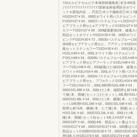
152セルビナセルピナ本体部材価格表￨本文484頁
￨1111111111111111111部材名称使用区分ホ
ックキ困包内谷..，.円言己τEコヲ価格言己τEコ
HSEDH27￥55，000Dホワイ卜用パステルピンク
PSEDH27￥69，00027パステルフルーLSEDH27
ピアブラック用セヒeアフ守ラックSSEDH27￥55
カフーTSEDH27￥58，000破風妻側2本、破風
部品セットホワイトHSEDH30￥58，000Dホワ
ピンクPSEDH30￥73，00030パステルブルーLSE
000用セピア7'ラック用セヒ。ア7"ラックSSEDH3
風セットステンカフーTSEDH30￥61，000(2本
HSELH48￥43，000Lホワイ卜用パステルピンク
PSELH48￥54，00048パステルフルーLSELH48
ピアブラック用セピアフーラックSSELH48￥43，
フーTSELH48￥45，000破風けた傾02本、破風
ホワイトHSELH54￥48，000Lホワイ卜用パス
PSELH54￥60，00054パステルフルーLSELH54
ピアブラック用セヒ。アフoラックSSELH54￥48
フーTSELH54￥51，000L48R用HSEL48R￥54，
000SSEL48R￥54，000けた￨本、端部押え材1
て樋￨本、雨樋￨セット￨けたセットし48L用HSEL4
000SSEL48L￥54，000けた￨本、横樋￨本、た
ットL54R用HSEL54R￥60，000SSEL54R￥60
部押え材16本、横樋￨本、たて樋￨本、雨樋￨セット
HSEL54L￥60，000SSEL54L￥60，000けたl
樋￨本、雨樋￨セッ卜柱セット4本入HSEP￥60，
000SSEP￥60，000柱4本、部品セット妻はりセ
HSEHD27￥68，000SSEHD27￥68，000妻は
部品セットD30用HSEHD30￥72，000SSEHD30￥
用(4本入)HSED274￥68，000SSED274￥68，