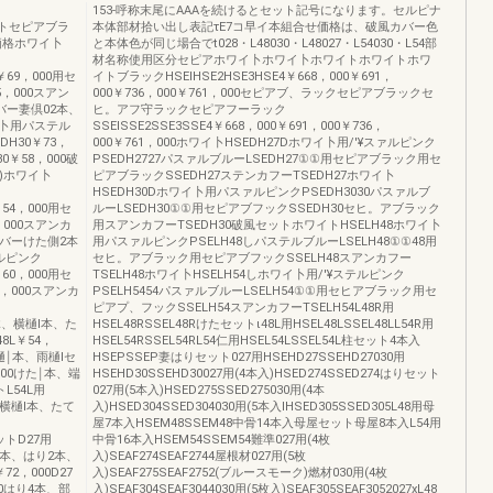
153-呼称末尾にAAAを続けるとセット記号になります。セルピナ
ワイトセピアブラ
本体部材拾い出し表記τE7コ早イ本組合せ価格は、破風カバー色
7価格ホワイ卜
と本体色が同じ場合でt028・L48030・L48027・L54030・L54部
材名称使用区分セピアホワイ卜ホワイ卜ホワイトホワイトホワ
￥69，000用セ
イトブラックHSEIHSE2HSE3HSE4￥668，000￥691，
，000スアン
000￥736，000￥761，000セピアブ、ラックセピアブラックセ
カバー妻倶02本、
ヒ。アフ守ラックセピアフーラック
イ卜用パステル
SSEISSE2SSE3SSE4￥668，000￥691，000￥736，
DH30￥73，
000￥761，000ホワイ卜HSEDH27Dホワイ卜用/'¥スァルピンク
0￥58，000破
PSEDH2727パスァルブルーLSEDH27①①用セピアブラック用セ
入)ホワイ卜
ピアブラックSSEDH27ステンカフーTSEDH27ホワイ卜
HSEDH30Dホワイ卜用パスァルピンクPSEDH3030パスァルブ
￥54，000用セ
ルーLSEDH30①①用セピアブフックSSEDH30セヒ。アブラック
000スアンカ
用スアンカフーTSEDH30破風セットホワイトHSELH48ホワイ卜
カバーけた側2本
用パスァルピンクPSELH48しパステルブルーLSELH48①①48用
テルピンク
セヒ。アブラック用セピアブフックSSELH48スアンカフー
￥60，000用セ
TSELH48ホワイ卜HSELH54しホワイ卜用/'¥ステルピンク
，000スアンカ
PSELH5454パスァルブルーLSELH54①①用セヒアブラック用セ
ピアプ、フックSSELH54スアンカフーTSELH54L48R用
4木、横樋l本、た
HSEL48RSSEL48Rけたセットι48L用HSEL48LSSEL48LL54R用
8L￥54，
HSEL54RSSEL54RL54仁用HSEL54LSSEL54L柱セット4本入
て樋￨本、雨樋lセ
HSEPSSEP妻はりセット027用HSEHD27SSEHD27030用
，000けた￨本、端
HSEHD30SSEHD30027用(4本入)HSED274SSED274はりセット
L54L用
027用(5本入)HSED275SSED275030用(4本
本、横樋l本、たて
入)HSED304SSED304030用(5本入IHSED305SSED305L48用母
屋7本入HSEM48SSEM48中骨14本入母屋セット母屋8本入L54用
ットD27用
中骨16本入HSEM54SSEM54難準027用(4枚
り2本、はり2本、
入)SEAF274SEAF2744屋根材027用(5枚
72，000D27
入)SEAF275SEAF2752(ブルースモーク)燃材030用(4枚
000はり4本、部
入)SEAF304SEAF3044030用(5枚入)SEAF305SEAF3052027xL48