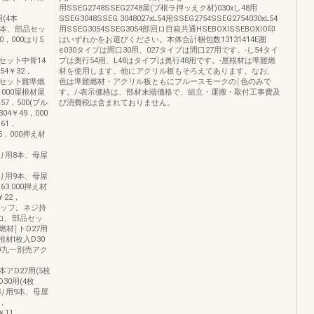
，
用SSEG2748SSEG2748屋(ブ根ラ押ッえク材)030xし48用
用(4本
SSEG3048SSEG.3048027xL54用SSEG2754SSEG2754030xL54
はり4本、部品セッ
用SSEG3054SSEG3054部回ロ目箱共通HSEBOXISSEBOXIO印
90，000はり5
はいずれかをお選びください。本体合計梱包数13131414E圏
e030タイプは間口30用、027タイプは間口27用です。-し54タイ
品セッ卜中骨14
プは奥行54用、L48はタイプは奥行48用です。-屋根材は準難燃
54￥32，
材を使用します。他にアクリル板もそろえてあります。なお、
部品セッ卜難準燃
色は準難燃材・アクリル板ともにブルースモークの￨色のみで
6，000屋根材屋
す。/-表示価格は、部材末端価格で、組立・運搬・取付工事費及
￥57，500(ブル
び消費税は含まれておりません。
304￥49，000
￥61，
￥55，000押え材
材はり用8本、母屋
材はり用9本、母屋
￥63.000押え材
￥22，
キャッフ。ネジ持
コ、部品セッ
材￨トD27用
屋根材l枚入D30
00¥九一別売アク
本アD27用(5枚
D30用(4枚
材はり用9本、母屋
0，
1￥11，