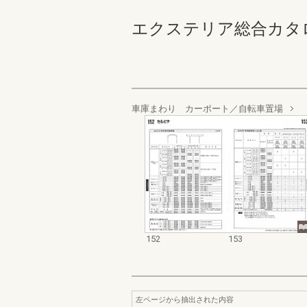
エクステリア総合カタログ 規
車庫まわり カーポート／自転車置場
152
153
左ページから抽出された内容