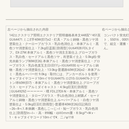
左ページから抽出された内容
右ページから抽出
142エクステリア照明エクステリア照明価格表本文448頁"-'451頁
コンパクト蛍光灯(FDL
GU64471.ミニE芋40W(EI7)x2・灯具・アルミ鋳物・黒色ツヤ消
ト，55016，00
塗装仕上・クーローブカ'ラス・乳白色消仕上・本体アルミ・黒
で、組立・運搬・
色ツヤ消塗装仕上・7.2kg巨盃面￨防雨型￨GU64928.FDLタイ
ん。
フ。EX-27W.本体アルミ・黒色ツヤ消主主装仕上.グローブガラ
ス・乳白色・セードアルミ黒色ツヤ，肖塗装イ士上・5.0kg柱-蛍
光水銀ランプ80W(E26).本体アルミ・黒色ツヤ消塗装仕上・グロ
ーブガラス・乳白色直互主日l旦f:f:j~IGU64930.セードアルミ鋳
物・黒色ツヤ消塗装仕上・13.0kg-普通路60W(E26)x2・本体アル
ミ・黒色ルーパー付.9.0kg・取付には、アンカーボルトを使用・
キャブタイヤコード10mイサGU64475↓ロ210↓GU64476-クリプ
トン球60W(EI7)・本体アルミ・黒色ツヤ消塗装仕上.グローブガ
ラス・セードアルミダイキャスト・4.5kg巨亙E￨防雨型
￨GU64929Z-ーーーーー・哩.FDL27EX-N・本体アルミ・黒色ツ
ヤ消塗装仕上・タローブガラス・手L白色消仕上材購〆・セード
アルミ鋳物・黒色ツヤ消塗装仕上.ルーパーアルミ・白色ツヤ消
塗装仕よ・5.0kg巨豆E￨防雨型￨-普通球40W(E26)日記両日
~26~8-=;1.本体鋼・黒色しこ-~じ~I・知一ブガラス・乳白色消
仕上￨防雨型In~l~・高・890幅・ゆIIOmm重・8.5kgI'"=I¥.v・
1・キャブタイヤコード10mイ寸¥、二./φ118