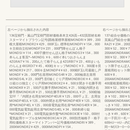
左ページから抽出された内容
右ページから抽出
136宝樹門・嵐山門宝樹門部材価格表本文426頁~432頁部材名称
137-組合せ価格の
スターマイトブラウン記号{酉格屋標準屋根MONDRI￥389，200
頁嵐山門組合せ価
根大屋根MONDR2￥429，000F玉ι..標準柱MONDPI￥154，000
RA21￥234，
キ主樹自立柱MONDP3￥231，000門障せんほ‘ん格子
300￥52，300￥
MONDSI￥114，400子腰付せんぽん格子MONDS3￥154，300
200AMONDRAM
本らんま客頁*~MONDG.￥6，600イ本Lつおさらんま
300￥52，300￥7
4ZGRAI7￥16，200んたて格子らんま4ZGRBI7￥23，400まいも
200AMONDRA
のらんま4XGRDI7￥45，400柱キャップMONDC￥3，300屋キ艮
ッ卜障子せんぼ人
MONDR3￥217，000キ圭MONDP4￥63，000樹F玉L司最殺し戸
屋根用柱セッ卜障子
MONDF￥26，000門右扉用MONDS4R￥23，000袖扉左扉用
600￥8，
MONDS4L￥23，000門.音E袖くぐり戸用MONDBOXI￥4，000
200AMONDRAMO
ロ箱ロロ独立くぐり戸用MONDBOX2￥4，500タ聞き十右勝手用
400屋根屋根用
MONDKR￥21，500戸左勝手用MONDKL￥21，500錠内聞き右
300￥52，300￥
勝手用MONDKUR￥21，500左勝手用MONDKUL￥21，500樹袖
200AMONDRA
宝FF『『内聞き右用女MONDP4EUR￥125，000干ょ王、左用女
き￥102，300￥5
MONDP4EUL￥125，000外聞き右用*MONDP4ER￥125，000左
000AMONDRA
用*MONDP4EL￥125，000扉電気錠用右扉*MONDS4ER￥34，
っき￥102，300￥
000電気錠電気錠用左扉*MONDS4EL￥34，000本締り錠
200AMONDRA
*MONDKE￥21，500電気錠操作盤*MONDBOX3E￥150，000付
っき￥49，600￥7
電気錠用ケーブル女MONDBOXCAI￥29，000別売袖格子・格子
出一子田川一札一章
用柱価格表スターマイトアンバー記号価格XMONDRI￥389，
600nU一nU﹁内ζ
200XMONDR2￥429，000XMONDPI￥154，
同一M川3一O一