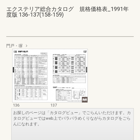
エクステリア総合カタログ 規格価格表_1991年
度版 136-137(158-159)
門戸・塀
136
137
お探しのページは「カタログビュー」でごらんいただけます。カ
タログビューではweb上でパラパラめくりながらカタログをごら
んになれます。