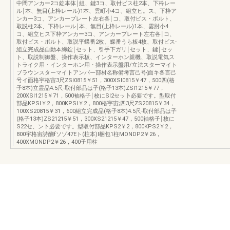
中間アンカー2コ錠本体￨組、鍵3コ、取付ビス柱2本、下枠レー
ル￨本、無目(上枠レール)1本、雲町小4コ、組立ヒ。ス、下枠ア
ンカー3コ、アンカープレート左右各￨コ、取付ビス・ボルト、
取説柱2本、下枠レール￨本、無目(上枠レール)1本、雲肘小4
コ、組立ヒス下枠アンカー3コ、アンカープレート左右各￨コ、
取付ビス・ボルト、取説平蝶番2枚、蝶番うら板4枚、取付ビス-
組立完成品自動本締錠￨セット、引手下ガリ￨セット、鍵￨セッ
ト、取説制御盤、操作表示板、インターホン親機、取説電気ス
トライク用・インターホン用・操作表示盤用/立法スターマイト
ブラウンスターマイトアンバー部材名称備考言己号{面キ各言己
号イ面格宇格宙3尺ZSI0815￥51，300XSI0815￥47，500四(格
子8本)立霊品4.5尺-取付部品は子(格子13本)ZSI1215￥77，
200XSI1215￥71，500袖格子￨枚にSl2セッ卜必要です。型取付
部品KPSI￥2，800KPSI￥2，800格宇宙;四3尺ZS20815￥34，
100XS20815￥31，600組立完成品(格子8本)4.5尺-取付部品は子
(格子13本)ZS21215￥51，300XS21215￥47，500袖格子￨枚に
S22セ、ン卜必要です。型取付部品KPS2￥2，800KPS2￥2，
800宇格宙詩醐fソゾ47Eト(柱本)l梱包1柱MONDP2￥26，
400XMONDP2￥26，400子用柱