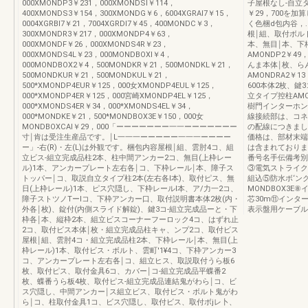
000XMONDP3￥231，000XMONDSI￥114，
子屋根なし-自立
400XMONDS3￥154，300XMONDG￥6，6004XGRAI7￥15，
￥29，700を
0004XGRBI7￥21，7004XGRDI7￥45，400MONDC￥3，
く色梱d包内谷，.，
300XMONDR3￥217，000XMONDP4￥63，
根￨組、取付ボルト
000XMONDF￥26，000XMONDS4R￥23，
本、無目￨本、下
000XMONDS4L￥23，000MONDBOXI￥4，
AMONDP2￥49
000MONDBOX2￥4，500MONDKR￥21，500MONDKL￥21，
んま本体￨枚、ら
500MONDKUR￥21，500MONDKUL￥21，
AMONDRA2￥1
500*XMONDP4EUR￥125，000女XMONDP4EUL￥125，
600本体2枚、鍵
000*XMONDP4ER￥125，000宮崎XMONDP4EL￥125，
立タイプ控柱AMO
000*XMONDS4ER￥34，000*XMONDS4EL￥34，
樹門インターホン・
000*MONDKE￥21，500*MONDBOX3E￥150，000女
線接続部は、コネ
MONDBOXCAI￥29，000「ーーーーーーー一一ーーーーーーー
の配線につきまし
寸￨肯は受注生産品です。￨L一一一ーーーーー一一一ーーーー
価格は、部材末端
ー」-右(R)・左(L)は外観です。梱包内容屋根￨組、雲肘4コ、組
は含まれておりま
立ビス-組立完成品柱2本、柱中間アンカー2コ、無目(上枠レー
番号名手伝備考別
ル)1本、アンカープレート左右各￨コ、下枠レール￨本、障子ス
③電気ストライク
トッパー￨コ、取説自立タイプ柱2本(左右各l本)、取付ピス、無
組込⑤防水ボ‘ン
日(上枠レール)1本、ピス穴隠し、下枠レールl本、ア/力一2コ、
MONDBOX3
障子ストツノTーlコ、下枠アンカー口、取付説明書本体2枚(内・
芯30m⑪インター
外各￨枚)、錠付(内側スライド解錠)、鍵3コ-組立完成品ーと・下
表示盤用ケーブル
枠各￨本、縦枠2本、組立ビスコーナーフーロック4コ、はずれ止
2コ、取付ビス本体￨枚・組立完成品柱キャ、ンプ2コ、取付ビス
屋根￨組、雲肘4コ・組立完成品柱2本、下枠レール￨本、無目(上
枠レール)1本、取付ビス・ボルト、雲町'1¥4コ、下枠アンカー3
コ、アンカープレート左右各￨コ、組立ヒス、取説取付うら板6
枚、取付ピス、取付金具6コ、カバー￨コ-組立完成品平蝶番2
枚、蝶番うら板4枚、取付ピス-組立完成品連結鬼がわら￨コ、ビ
ス穴隠し、中間アンカー￨ス組立ビス、取付ビス・ボルト鬼がわ
ら￨コ、柱取付金具1コ、ビス穴隠し、取付ビス、取付ボjレ卜、