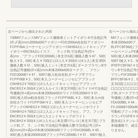
左ページから抽出された内容
右ページから抽出
100MVフェンスMVフェンス価格表ミントアイボリ-A寸法色記号
MVフェンス価格
(巾〆高)mm2000x600アイボリーFDD2006A自在柱アイボリー
本体2000x600
FCPP06AコーナーヒンジアイボリーCNHBA2エンドキャップア
BLFPCBF06柱
イボリーENCBA2ルイスフ、、ラックBL寸法色記号(巾×
ールベージュPE
高)mr，'ブ‘フックFDE2006BL￨本文316頁￨価格入数￥47，500￨
500￨枚入本体200
枚入￥2，500￨本入￥700(2コ)2コ入￥350(4コ)4コ入￨本文3同II
50011枚入￥2
価格入数￥51，500￨枚入ミント￨本文316頁￨ダークブラウンB寸
IPEFPCBF06
法色記号価格(巾×高)mm本体2000x600タークフ、、フウン
ウンB寸法色記号価
FDD2006B1￥47，50011枚入柱自在柱ダークフ守フウン
フウンFVF200
FCPP06B￥2，500￨本入コーナーヒンジセピアブラック
BFPCBF06￥2
CNHBS2￥700(2コ)2コ入エンドキャッフセピアブラック
文322頁￨口口
ENCBS2￥350(4コ)4コ入ルイス￨本文318頁￨ホワイ卜H寸法色記
口口口口口口口口
号価格(巾×高)mm本体2000x600ホワイ卜FDE2006H1￥51，
クBLダークブラ
500￨枚入叩∞柱自在柱フラックFCPP06BL￥2，500￨本入m自
号価格￨入数(巾×高
在柱ホワイ卜FCPP06H￥2，500￨本入コーナーヒンジセピア
FEAI008BL￥4
7"フックCNHBS2￥700(2コ)2コ入コーナーヒンジホワイ卜
FVJI006B100
CNHBH2￥700(2コ)2コ入エンドキャッフセヒ。アフ。フック
可動柱ブフックBL
ENCBS2￥350(4コ)4コ入エンドキャップホワイト
ラウンFCGPB￥
ENCBH2￥350(4コ)4コ入モル￨本文澗111レロ￨本文317頁￨ブラ
度自在)ステンレスF
ックBLプ、ラ、ンクBL寸法色記号価格入数寸法色記号￨(巾×
末端価格で、組立
高)mm(巾×高)mf本体I2000X600フフックFDH2006BL￥45，
りません。
000￨枚入本体2000X600ブフックFVC2006BL1￥51，50011枚入