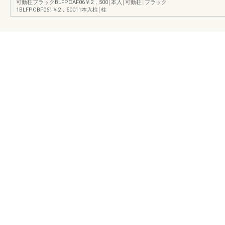
可動柱ブラックBLFPCAF06￥2，500￨本入￨可動柱￨ブラック
1BLFPCBF061￥2，50011本入柱￨柱