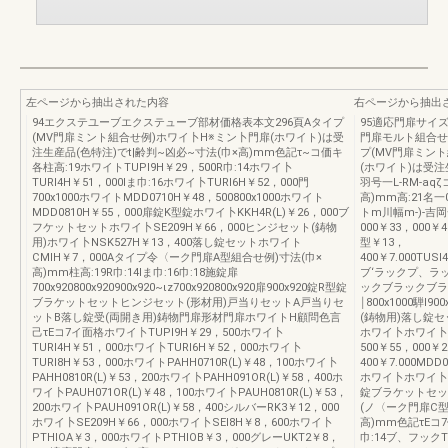
左ページから抽出された内容
右ページから抽出
94エクステユーブエクステューブ部材価格表本文296頁Aタイプ
95適応門扉サイズは
(MV門扉ミント組合せ例)ホワイ卜H※ミン卜門扉(ホワイト)は受
門扉モルト組合せ
注生産品(色特注)でt|齢判~凶必~寸法(巾×高)mm色記τ~コ価キ
プ(MV門扉ミン
各柱高:19ホワイトTUPI9H￥29，500R巾:14ホワイ卜
(ホワイト)は受注生
TURI4H￥51，000lま巾:16ホワイ卜TURI6H￥52，000門
羽号一L-RM-aq
700x1000ホワイトMDD0710H￥48，500800x1000ホワイト
高)mm高:21名一0
MDD0810H￥55，000扉錠K型錠ホワイ卜KKH4R(L)￥26，000ブ
トm川幅m-)-吉岡一
フケットセットホワイ卜SE209H￥66，000ヒンジセット(鋳物
000￥33，000￥
用)ホワイ卜NSK527H￥13，400落し錠セットホワイト
型￥13，
CMIH￥7，000Aタイプ令〈ーク門扉A型組合せ例)寸法(巾×
400￥7.000TUSI
高)mm柱高:19R巾:14lま巾:16巾:18施錠扉
ブ‘ラックプ、ラ
700x920800x920900x920~ιz700x920800x920扉900x920錠R型錠
ックブラックブラック
ブラケットセットヒンジセット(形材用)戸当りセットA戸当りセ
￨800x1000騨
ットB落し錠受(両開き用)鋳物門扉形材門扉ホワイトH顧問色言
(鋳物用)落し錠セッ
己τEコ7イ面格ホワイ卜TUPI9H￥29，500ホワイ卜
ホワイ卜ホワイ卜巾:1
TURI4H￥51，000ホワイ卜TURI6H￥52，000ホワイ卜
500￥55，000￥
TURI8H￥53，000ホワイトPAHH0710R(L)￥48，100ホワイ卜
400￥7.000MDD
PAHH0810R(L)￥53，200ホワイ卜PAHH091OR(L)￥58，400ホ
ホワイ卜ホワイ卜
ワイ卜PAUH071OR(L)￥48，100ホワイ卜PAUH0810R(L)￥53，
錠ブラケットセッ
200ホワイ卜PAUH091OR(L)￥58，400シルバーRK3￥12，000
(ノ〈ーク門扉C型
ホワイ卜SE209H￥66，000ホワイ卜SEI8H￥8，600ホワイ卜
高)mm色記τEコ7
PTHIOA￥3，000ホワイトPTHIOB￥3，000グレーUKT2￥8，
巾:14ブ、フックT