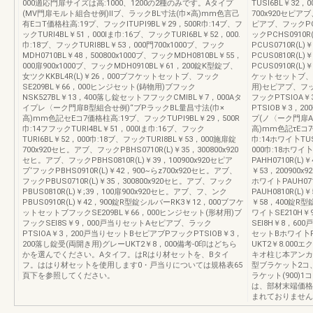
000適応門扉サイズは高:1000、1200の2種のみです。Aタイプ
TUSI6BL￥32，
(MV門扉モルト組合せ例)IIブ、ラックBL寸法(巾×高)mm色言己
700x920セピアブ
有EコT価格柱高:19プ、フックITUPI9BL￥29，500R巾:14ブ、フ
ピアブ、フックPCH
ックTURI4BL￥51，000lま巾:16ブ、フックTURI6BL￥52，000.
ックPCHS0910R
巾:18ブ、フックTURI8BL￥53，000門700x1000ブ、フック
PCUS0710R(L
MDH0710BL￥48，500800x1000ブ、フックMDH0810BL￥55，
PCUS0810R(L
000扉900x1000ブ、フックMDH0910BL￥61，200錠K型錠ブ、
PCUS0910R(L
女ツクKKBL4R(L)￥26，000ブフケットセットブ、フック
ケットセットブ、フ
SE209BL￥66，000ヒンジセット(鋳物用)ブフック
用)セピアプ、フッ
NSK527BL￥13，400落し錠セットフフックCMIBL￥7，000Aタ
フックPTSIOA
イプレ〈ーク門扉B型組合せ例)“ブPラックBL量昌寸法(巾×
PTSIOB￥3，2
高)mm色記セEコ7価格柱高:19ブ、フックTUPI9BL￥29，500R
プ(ノ〈ーク門扉
巾:14フフックTURI4BL￥51，000lま巾:16ブ、フック
高)mm色記τEコ7
TURI6BL￥52，000巾:18ブ、フックTURI8BL￥53，000施扉錠
巾:14ホワイ卜TUS
700x920セヒ。アブ、フックPBHS0710R(L)￥35，300800x920
000巾:18ホワイ卜
セヒ。アブ、フックPBHS0810R(L)￥39，100900x920セピア
PAHH0710R(L)
ブ‘フックPBHS0910R(L)￥42，900~らz700x920セヒ。アブ、
￥53，200900x9
フックPBUS0710R(L)￥35，300800x920セヒ。アブ、フック
ホワイトPAUH071
PBUS0810R(L)￥;39，100扉900x920セヒ。アブ、フ、ンク
PAUH0810R(L)
PBUS0910R(L)￥42，900錠R型錠シルバーRK3￥12，000ブフケ
￥58，400錠R
ットセットブフックSE209BL￥66，000ヒンジセット(形材用)ブ
ワイトSE210H
フックSEI8S￥9，000戸当りセットAセピアブ、ラック
SEI8H￥8，60
PTSIOA￥3，200戸当りセットBセピアブPフックPTSIOB￥3，
セットBホワイ卜P
200落し錠受(両開き用)グレーUKT2￥8，000備考-0印はどちら
UKT2￥8.00
かを選んでください。Aタイフ。はRはり材セッ卜を、Bタイ
キオ柱じ本アンカ
フ。ははり材セッ卜を使用します0・戸当りについては規格表65
型ブラケッ卜2コ
頁下を参照してください。
ラケット(900)1
は、部材末端価格
まれておりません