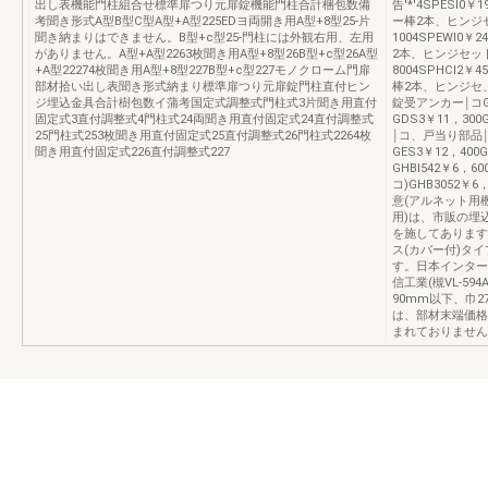
出し表機能門柱組合せ標準扉つり元扉錠機能門柱合計梱包数備
告'*'4SPESI
考聞き形式A型B型C型A型+A型225EDヨ両開き用A型+8型25-片
ー棒2本、ヒンジセ
聞き納まりはできません。B型+c型25-門柱には外観右用、左用
1004SPEWI0
がありません。A型+A型2263枚聞き用A型+8型26B型+c型26A型
2本、ヒンジセット4
+A型22274枚聞き用A型+8型227B型+c型227モノクローム門扉
8004SPHCI2
部材拾い出し表聞き形式納まり標準扉つり元扉錠門柱直付ヒン
棒2本、ヒンジセ、
ジ埋込金具合計樹包数イ蒲考国定式調整式門柱式3片聞き用直付
錠受アンカー￨コG
固定式3直付調整式4門柱式24両聞き用直付固定式24直付調整式
GDS3￥11，30
25門柱式253枚聞き用直付固定式25直付調整式26門柱式2264枚
￨コ、戸当り部品￨
聞き用直付固定式226直付調整式227
GES3￥12，400
GHBI542￥6，
コ)GHB3052
意(アルネット用
用)は、市販の埋
を施してあります
ス(カバー付)タ
す。日本インターフ
信工業(槻VL-5
90mm以下、巾2
は、部材末端価格
まれておりません