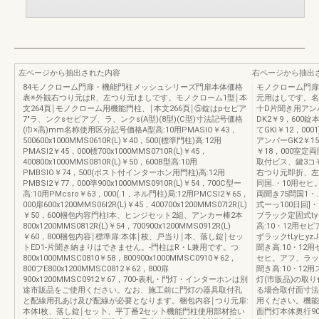
左ページから抽出された内容
右ページから抽出
84モノクローム門扉・機能門柱メッシュシリーズ門扉本体価格
モノクローム門扉
表※外観右つり元はR、左つり元lましです。モノクローム1型￨本
元用はしです。名
文264頁￨モノクローム用機能門柱、￨本文266頁￨⑤錠はpセピア
十D片聞き用アンバ
7"ラ、ンクsセピアブ、ラ、ンクs(A型)(8型)(C型)寸法記号価格
DK2￥9，600
(巾×高)mm名称使用区分記号価格A型高:10用PMASIO￥43，
てGKI￥12，00
500600x1000MMS0610R(L)￥40，500(標準門柱)高:12用
アンバーGK2￥15
PMASI2￥45，000標700x1000MMS0710R(L)￥45，
￥18，000室定両
400800x1000MMS0810R(L)￥50，600B型高:10用
取付ビス、鍵3コ
PMBSIO￥74，500(ポスト付インターホン用門柱)高:12用
右つり元即折、左
PMBSI2￥77，000準900x1000MMS0910R(L)￥54，700C型ー
同国.・10用セ
高:10用PMcsro￥63，000(.1，ネル門柱)局:12用PMCSI2￥65，
両聞き75問国1・
000扉600x1200MMS06I2R(L)￥45，400700x1200MMS07I2R(L)
式ーっ100日回]
￥50，600梱包内容門柱l本、ヒンジセット2組、アンカー棒2本
ブラック定固式ty
800x1200MMS0812R(L)￥54，700900x1200MMS0912R(L)
高:10・12用セ
￥60，800梱包内容￨標準扉:本体￨枚、戸当り￨本、落し錠￨セッ
ずラックtLyヒy
トED1-片聞き納まりはできません。-門柱はR・L兼用です。つ
聞き高:10・12
800x1000MMSC0810￥58，800900x1000MMSC0910￥62，
セヒ。アフ、ラック
800フE800x1200MMSC0812￥62，800扉
聞き高:10・12
900x1200MMSC0912￥67，700-表札・門灯・インターホンは別
灯(市販品)の取
途市販品をご使用ください。なお、施工前に門灯の器具取付孔
る場合取付面寸法
と配線用孔あけ及び配線が必要となります。梱包内容￨つり元扉:
用ください。機能
本体l枚、落し錠￨セッ卜、平丁番2セッ卜機能門柱使用部材拾い
面門灯本体奥行9