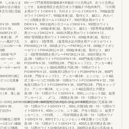
みR、しがありま
69ハープ門扉用部材価格表※外観右つり元用はR、左つり元用は
縦枠が左の場合
しです。名称使用区介色言己τEコヲ価格;f:1!l包内奇円、『C片聞
￨本文引3頁￨⑤錠
き用ホワイ卜CKHI￥5，7UOタトゴールドCKGI￥5，700錠錠型
×
ホワイ卜CKH2￥7，900錠本体￨組、取付ビス、鍵2コ、内カバ
ー￨コ両開き用ゴールドCKG2￥7，900片聞き用ホワイ卜
810￥33，900準
DKHI￥6，900タ錠内トDゴールドDKGI￥6，900型ホワイト
0612￥30，
DKH2￥9，600錠本体￨組、取付ビス、鍵2コ・5型専用金両開き
MHA0812￥37，
用ゴールドDKG2￥9，600G片聞き用ホワイ卜GKHI￥12，
準扉:本体￨枚、戸
000/'型両開き用ホワイ卜GKH2￥15，600錠本体￨組、取付ビ
ヂハハ鳳封ワ元
ス、鍵3コ・5型専用、./嘉雪局き訟片聞き用アイボリホワイト
￨￨ロロN一一N
PKHAIR(L)￥18，000具ダグレーPKFIR(L)￥18，000錠アイボリ
00標
ーホワイ卜PKHA2R(L)￥25，000錠本体￨組、取付ビス、鍵3
x1200扉'号戸
コ・5型専用両聞き用グレーPKF2R(L)￥25，000片聞き75
一nU一nU一
晶:08・10用ホワイ卜PIOSHPN￥18，400門角高12用ホワイ卜
，一，一，-BI-
PI2SHPN￥20，100問柱2本、門柱キャッフ2コ、アンカー棒2
n斗一n斗一an斗
本、ヒンジセット2組柱両聞き75高:08・10用ホワイト
PIOWHPN￥23，500角局12用ホワイトPI2WHPN￥24，800門
2MHE0912程￨
柱2本、門柱キャップ2コ、アンカー棒2本、ヒンジセ、ン卜4組
はCつり元扉兼
式フ扉ーりつ亡100局:08・10用ホワイ卜PCIOWHPN￥32，700
角高12用ホワイ卜PCI2WHPN￥34，500門柱2本、門柱キャップ
700x1200扉
2コ、アンカー棒2本、ヒンジセ、ン卜4組定固式ヒ片聞き
戸当り￨本、落し錠
高:08・10・12用ホワイ卜GDHI￥4，300ヒンジセッ卜2組、錠受
アンカー￨コ、，〆'ユ、./両開き高:08・10・12用ホワイ卜
~IIOR(L)MHB0612R(L).MHB0712R(L)MHB0812R(L)MHB0912R(L)
GDH2￥8，600直寸Z‘ニノヒンジセッ卜4車且トつり冗扉高:08・
600￥38，
10・12用ホワイ卜GDH3￥11，300ヒ片開3高:08・10・12用ホワ
寸法(巾×
イ卜GEHI￥5，400ヒンジセ、ン卜2組、戸当り部品￨コ、錠受ア
ンカー￨コ、./'付5周、，、/司炉両開き高:08・10・12用ホワイ
x1075梱包￨￨標準
卜GEH2￥10，800寸Zつノヒンジセット4車且整トつり冗扉
ロEコτ':i価格
高:08・10・12用ホワイ卜GEH3￥12，400式土里片聞き高:08・
己τEコ7価格
10・12用ホワイ卜GHBI541R(L)￥3，300埋込金具2コ式具i金.6