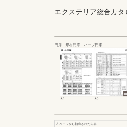
エクステリア総合カタログ 
門扉 形材門扉 ハープ門扉
68
69
左ページから抽出された内容