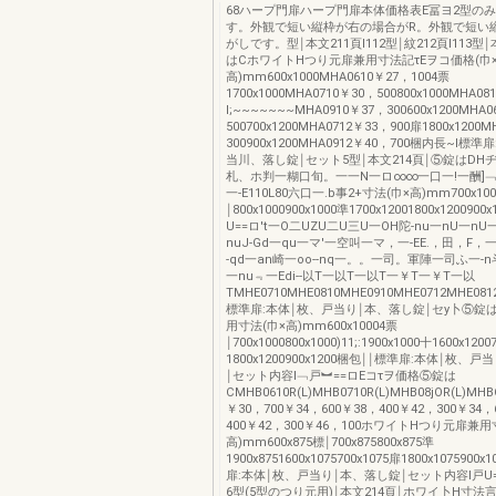
68ハープ門扉ハープ門扉本体価格表E冨ヨ2型の
す。外観で短い縦枠が右の場合がR。外観で短い
がしです。型￨本文211頁I112型￨紋212頁I113型
はCホワイトHつり元扉兼用寸法記τEヲコ価格(巾
高)mm600x1000MHA0610￥27，1004票
1700x1000MHA0710￥30，500800x1000MHA0
I;~~~~~~~MHA0910￥37，300600x1200MHA
500700x1200MHA0712￥33，900扉1800x1200
300900x1200MHA0912￥40，700梱内長~I標
当川、落し錠￨セット5型￨本文214頁￨⑤錠はDH
札、ホ判一糊口旬。一一N一ロ∞∞一口一!一酬]﹁
一-E110L80六口一.b事2+寸法(巾×高)mm700x10
￨800x1000900x1000準1700x12001800x1200900
U==ロ't一O二UZU二U三U一OH陀-nu一nU一nU
nuJ-Gd一qu一マ'一空叫一マ，一-EE.，田，F，一
-qd一an崎一oo--nq一。。一司。軍陣一司ふ一-
一nu﹃一Edi--以T一以T一以T一￥T一￥T一以
TMHE0710MHE0810MHE0910MHE0712MHE081
標準扉:本体￨枚、戸当り￨本、落し錠￨セy卜⑤錠
用寸法(巾×高)mm600x10004票
￨700x1000800x1000)11;:1900x1000十1600x1200
1800x1200900x1200梱包￨￨標準扉:本体￨枚、
￨セット内容l﹁戸︼==ロEコτヲ価格⑤錠は
CMHB0610R(L)MHB0710R(L)MHB08jOR(L)MHBO
￥30，700￥34，600￥38，400￥42，300￥34，
400￥42，300￥46，100ホワイトHつり元扉兼用
高)mm600x875標￨700x875800x875準
1900x8751600x1075700x1075扉1800x1075900
扉:本体￨枚、戸当り￨本、落し錠￨セット内容l戸U==
6型(5型のつり元用)￨本文214頁￨ホワイ卜H寸法言