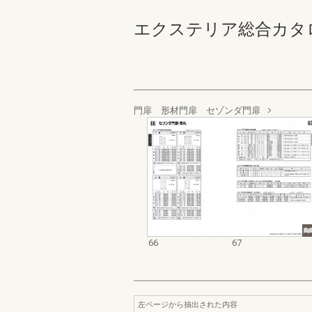
エクステリア総合カタログ 
門扉 形材門扉 セゾンダ門扉
66
67
左ページから抽出された内容