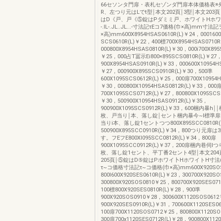
66セソンタ門扉・表札セゾンダ門扉本体価格表※
R、左つり元はLでt型￨本文202頁￨3型￨本文203
はD《戸、戸《⑤錠はPダミミ戸、ホワイトHホワイ卜H
-.IL-.JL..JL...-寸法記τEコ7価格(巾×高)mm寸
×高)mm600X8954HSAS0610R(L)￥24，000160
SCS0610R(L)￥22，400標700X8954HSAS0710R
000800X8954HSAS0810R(L)￥30，000i700X895
￥25，000占T冨示Ei800×895SCS0810R(L)￥27
900X8954HSAS0910R(L)￥33，000600X10954HS
￥27，000900X895SCS0910R(L)￥30，500準
600X1095SCS0612R(L)￥25，000扉700X10954H
￥30，000800X10954HSAS0812R(L)￥33，000
700X1095SCS0712R(L)￥27，800800X1095SCS0
￥30，500900X10954HSAS0912R(L)￥35，
900900X1095SCS0912R(L)￥33，600梱内暴h
枚、戸当り￨本、落し錠￨セント梱内暴今~I標準扉
当りi本、落し錠1セントつつ800X895SCC0810R(
500900X895SCC0910R(L)￥34，800つり元
す。フEフE800XI095SCC0812R(L)￥34，800扉
900X1095SCC0912R(L)￥37，200扉梱内巷伺I
枚、落し錠1セント、平丁番2セント4型￨本文204
205頁￨⑤錠はD⑤錠はPホワイ卜HホワイトH寸法
τ~コ価格寸法記τ~コ価格(巾×高)mm600X920SOS
800I600X920SES0610R(L)￥23，300700X920S
300800X920SOS0810￥25，800700X920SES071
100標800X920SES0810R(L)￥28，900準
900X920SOS0910￥28，300600X1120SOS061
900X920SES0910R(L)￥31，700600X1120SES0
100扉700X1120SOS0712￥25，800800X1120S
300扉700x1120SES0712R(L)￥28，900800X1120