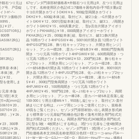
外観右つり元は
67セゾンダ門扉部材価格表※外観右つり元用はR、左つり元用は
頁￨グ号、戸⑤錠
しです。名称使用区介色記τEコ7価格キ困包内谷r手?唱タ重p定
'--'--
十ヨD片開きホワイ卜DKHI￥6，900錠型両開きホワイト
法記ヲEヲコ価格(巾
DKH2￥9，600錠本体￨組、取付ビス、鍵2コ金:..--G片開きホワ
0X895，
イトGKHI￥12，0001)型錠本体￨組、取付ビス、鍵3コ、./両開き
(L)￥27，
ホワイ卜GKH2￥15，600具重夕定、、型p言自片開きアイポリ
SCS071OR(L)
ホワイトPKHAIR(L)￥18，000両開きアイボリーホワイト
，800準
PKHA2R(L)￥25，000錠本体￨組、取付ビス、鍵3コ飾片聞き
AS0612R(L)
晶:10用ホワイ卜4HPGSI0￥46，500100片聞き昌:12用ホワイ卜
4HPGSI2門柱2本、飾リ柱キャップ2セット、片聞き用ヒンジ￨
SAS0712R(L)
セット、アンカー標2本、;昔カバー材6本3￥48，800柱門型角両
扉
聞き・つり元高:10用ホワイ卜4HPGWI0￥50，600用両聞き・つ
812R(L)
り冗高:12用ホワイ卜4HPGWI2￥53，200門柱2本、飾り柱キャ
ップ2セット、片聞き用ヒンジ￨セット、アンカー様2本、;昔カ
￨￨標準扉:本体￨
バー材6本飾4片聞き高:10用ホワイ卜4HPJSI0￥38，800100片
:本体￨枚、戸
開き晶:12用ホワイ卜4HPJSI2門柱2本、化~J.t柱キャップ2セッ
L)￥32，
ト、片聞き用ヒンジ|セット、アンカー権2本、;著カバー材6本
扉は3型を使用しま
5￥41，300柱門型角両聞き・つり冗高:10用ホワイ卜
4HPJWI0￥43，100用両聞き・つり冗高:12用ホワイ卜
つり元扉:本伽
4HPJWI2￥45，900門柱2本、化~J.t柱キャップ2セット、両聞
頁￨5型￨本文
き用ヒンジ|セット、アンカー棒2本、;昔カバー材6本足長落し錠
(巾×高)mm記
100-300ミリ用土t通M6￥1，950洛し錠￨セット、取付ビス-直付
0610￥20，
納まりにする時は、ハープ用ヒンジをご使用ください。規格表
OS0710￥23，
69頁をご覧ください。セゾンダ門扉部材拾い出し表開き形式納
0R(l.，)￥26，
まり標準扉つり元扉錠門柱梱合包計数イ蒲考片聞き用門柱式3￨
型は片聞きはできません。両聞き用門柱式243枚聞き用門柱式
2￥23，300準
25￨型を3枚・4枚聞きlこする時は、3型つり元扉をご使4枚聞き
612R(L)￥26，
用門柱式226用ください。セゾンダ門扉1・3型用インターホン付
OS0812￥28，
門柱価格表本文206頁名称使用区分色EE一EEコ一コ-anu--円4-一-
SES0812R(L)
l-l一W一W一G一G3Jー一DE一D・面白H一Hnu守一-nu﹃価格4