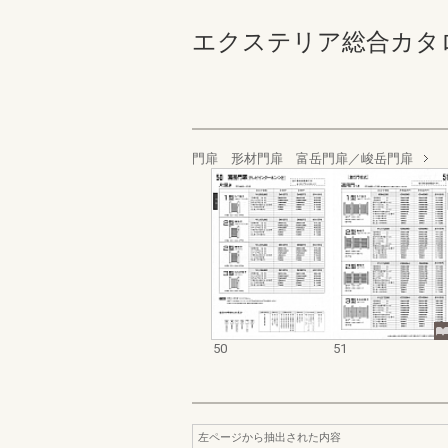
エクステリア総合カタログ 
門扉 形材門扉 富岳門扉／峻岳門扉
50
51
左ページから抽出された内容