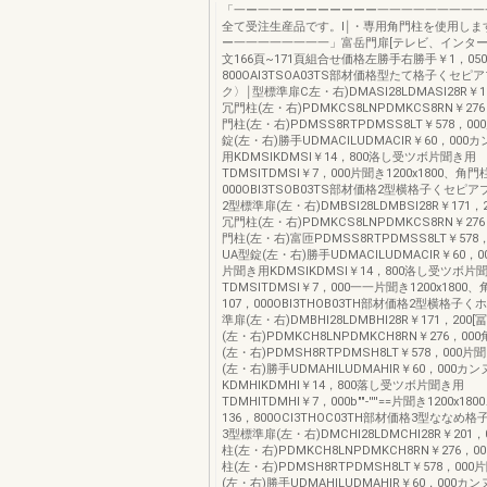
「一ー一一ーーーーーーーー一一一一一一一一一
全て受注生産品です。I￨・専用角門柱を使用します
ー一一一一一一一一」富岳門扉[テレビ、インターホ
文166頁~171頁組合せ価格左勝手右勝手￥1，05
800OAI3TSOA03TS部材価格型たて格子くセピ
ク〉￨型標準扉C左・右)DMASI28LDMASI28R￥1
冗門柱(左・右)PDMKCS8LNPDMKCS8RN￥27
門柱(左・右)PDMSS8RTPDMSS8LT￥578，0
錠(左・右)勝手UDMACILUDMACIR￥60，00
用KDMSIKDMSI￥14，800洛し受ツボ片聞き用
TDMSITDMSI￥7，000片聞き1200x1800、角門
000OBI3TSOB03TS部材価格2型横格子くセピ
2型標準扉(左・右)DMBSI28LDMBSI28R￥171
冗門柱(左・右)PDMKCS8LNPDMKCS8RN￥27
門柱(左・右)富匝PDMSS8RTPDMSS8LT￥578
UA型錠(左・右)勝手UDMACILUDMACIR￥60，
片聞き用KDMSIKDMSI￥14，800洛し受ツボ片
TDMSITDMSI￥7，000一一片聞き1200x1800
107，000OBI3THOB03TH部材価格2型横格子
準扉(左・右)DMBHI28LDMBHI28R￥171，20
(左・右)PDMKCH8LNPDMKCH8RN￥276，0
(左・右)PDMSH8RTPDMSH8LT￥578，000
(左・右)勝手UDMAHILUDMAHIR￥60，000
KDMHIKDMHI￥14，800落し受ツボ片聞き用
TDMHITDMHI￥7，000b""-''''==片聞き1200x
136，800OCI3THOC03TH部材価格3型ななめ
3型標準扉(左・右)DMCHI28LDMCHI28R￥201
柱(左・右)PDMKCH8LNPDMKCH8RN￥276，
柱(左・右)PDMSH8RTPDMSH8LT￥578，00
(左・右)勝手UDMAHILUDMAHIR￥60，000