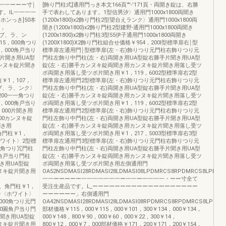
一一ーーー寸￨
[飾り門柱式]通用門っき本文166頁'"'-'171頁・両開き錠は、右勝
。IL一一一一
手で表わしてあります。1型信男汐〉通用門1000x1800両聞き
ンっき]50本
(1200x1800)x2飾り門柱2型望台えランク〉通用門1000x1800両
0，
開き(1200x1800)x2飾り門柱2型建野-通用門1000x1800両聞き
アブ、ラ、ン
(1200x1800)x2飾り門柱3型55伊子通用門1000x1800両開き
15，000角つり
(1200X1800)X2飾り門柱組合せ価格￥954，200l型標準扉右￨型
6，000角戸当り
標準扉左通用門￨型標準扉(左・右)飾りつり元門柱右飾りつり元
00片開き用UA型
門柱左飾り中門柱(左・右)両開き用UA型錠右勝手片聞き用UA型
0カンヌキ錠片聞き
錠(左・右)勝手カンヌキ錠両聞き用カンヌキ錠片聞き用落し受ツ
ボ両開き用落し受ツボ片聞き用￥1，119，6002型標準扉右2型
柱￥1，107，
標準扉左通用門2型標準扉(左・右)飾りつり元門柱右飾りつり元
アブ、ラ、ンク〉
門柱左飾り中門柱(左・右)両開き用UA型錠右勝手片聞き用UA型
，200一一角つり
錠(左・右)勝手カンヌキ錠両開き用カンヌキ錠片聞き用落し受ツ
6，000角戸当り
ボ両聞き用落し受ツポ片聞き用￥1，119，6002型標準扉右2型
，000片聞き用
標準扉左通用門2型標準扉(左・右)飾りつり元門柱右飾りつり元
000カンヌキ錠
門柱左飾り中門柱(左・右)両開き用UA型錠右勝手片開き用UA型
聞き用
錠(左・右)勝手カンヌキ錠両開き用カンヌキ錠片聞き用落し受ツ
、角門柱￥1，
ボ両聞き用落し受ツボ片聞き用￥1，217，5003型標準扉右3型
くホワイト〉2型標
標準扉左通用門3型標準扉(左・右)飾りつり元門柱右飾りつり元
0[冨角つり冗門柱
門柱左飾り中門柱(左・右)両開き用UA型錠右勝手片聞き用UA型
00角戸当り門柱
錠(左・右)勝手カンヌキ錠両聞き用カンヌキ錠片聞き用落し受ツ
片聞き用UA型錠
ポ両聞き用落し受ツボ片聞き用左側通用門
カンヌキ錠片聞き用
OA52NSDMASI28RDMASI28LDMASI08LPDMRCS8RPDMRCS8LPDM
一一ーーーーー一一一一一一一ー一一ー一一一一・ーー寸全て
1800、角門柱￥1，
受注生産品です。L_ーーーーーーーーーーーーーーーーーーー
格子〈ホワイト〉
ーーーーーー」右側通用門
，000角つり元門
OA42NSDMASI28RDMASI28LDMASI08RPDMRCS8RPDMRCS8LPDM
000園角戸当り門
部材価格￥115，000￥115，000￥101，300￥134，000￥134，
0片聞き用UA型錠
000￥148，800￥90，000￥60，000￥22，300￥14，
カンヌキ錠片聞き用
800￥12，000￥7，000部材価格￥171，200￥171，200￥154，