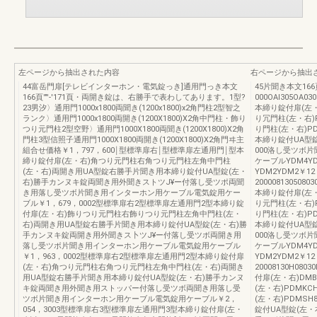
左ページから抽出された内容
右ページから抽出
44富岳門扉[テレビインターホン・電気錠っき]通用門っき本文
45片聞き本文166
166頁'"'-'171頁・両開き錠は、右勝手で表わしてあります。1型?
000OAI305O
23男汐〉通用門1000x1800両聞き(1200x1800)x2角門柱2型智之
本締り錠付扉(左・右)
ランク〉通用門1000x1800両開き(1200X1800)X2角中門柱・飾り
り冗門柱(左・右)P
つり元門柱2型空野〉通用門1000X1800両聞き(1200X1800)X2角
り門柱(左・右)PD
門柱3型信照子通用門1000X1800両開き(1200X1800)X2角門ヰ主
本締り錠付UA型錠(
組合せ価格￥1，797，600￨型標準扉右￨型標準扉左通用門￨型本
000洛し受ツボ片
締り錠付扉(左・右)角つり元門柱右角つり元門柱左角中門柱
ケーブルYDM4Y
(左・右)両開き用UA型錠右勝手片聞き用本締り錠付UA型錠(左・
YDM2YDM2￥12
右)勝手カンヌキ錠両聞き用外聞きストツJ¥ー付落し受ツポ両聞
2000081305
き用落し受ツボ片聞き用インターホン用ケーブル電気錠用ケー
本締り錠付扉(左・右)
ブル￥1，679，0002型標準扉右2型標準扉左通用門2型本締り錠
り元門柱(左・右)P
付扉(左・右)飾りつり元門柱右飾りつり元門柱左角中門柱(左・
り門柱(左・右)PD
右)両開き用UA型錠右勝手片聞き用本締り錠付UA型錠(左・右)勝
本締り錠付UA型錠(
手カンヌキ錠両開き用外聞きス卜ツJ¥ー付落し受ツボ両開き用
000洛し受ツボ片
落し受ツボ片聞き用インターホン用ケーブル電気錠用ケーブル
ケーブルYDM4Y
￥1，963，0002型標準扉右2型標準扉左通用門2型本締り錠付扉
YDM2YDM2￥12
(左・右)角つり元門柱右角つり元門柱左角中門柱(左・右)両開き
20008130H0
用UA型錠右勝手片聞き用本締り錠付UA型錠(左・右)勝手カンヌ
付扉(左・右)DMBH
キ錠両聞き用外聞き用ストッパー付落し受ツボ両聞き用落し受
(左・右)PDMKC
ツボ片聞き用インターホン用ケーブル電気錠用ケーブル￥2，
(左・右)PDMSH
054，3003型標準扉右3型標準扉左通用門3型本締り錠付扉(左・
錠付UA型錠(左・右