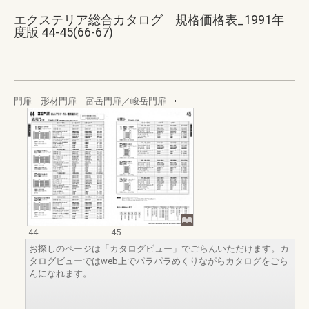
エクステリア総合カタログ 規格価格表_1991年
度版 44-45(66-67)
門扉 形材門扉 富岳門扉／峻岳門扉
44
45
お探しのページは「カタログビュー」でごらんいただけます。カ
タログビューではweb上でパラパラめくりながらカタログをごら
んになれます。