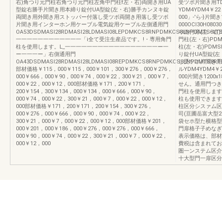
右)角つり元門柱右角つり元門柱左角中門柱f左・右)両開き用UA
受ツボ片聞き用TD
型錠右勝手片聞き用本締り錠付UA型錠(左・右)勝手カンヌキ錠
YDM4YDM4￥2
両聞き用外聞き用ストッパー付落し受ツボ両開き用落し受ツボ
000」-'ら-}片聞
片聞き用インターホン用ケーブル電気錠用ケーブル左側通用門
000OCI30H0
OA53DSDMASI28RDMASI28LDMASI08LEPDMKCS8RNPDMKCS8LNPDMTS8LT
り錠付扉(左・右)DM
一一一一一一一一一一一一「i全て受注生産品です。!・専用角門
門柱(左・右)PDM
柱を使用します。L_一一一一一一一一一一一一一一一一一ー一
柱(左・右)PDMS
ー一一一ー」右側通用門
り錠付UA型錠{左・
OA43DSDMASI28RDMASI28LDMASI08REPDMKCS8RNPDMKCS8LNPDMTS8R
し受ツボ片聞き用T
部材価格￥115，000￥115，000￥101，300￥276，000￥276，
ルYDM4YDM4￥
000￥666，000￥90，000￥74，000￥22，300￥21，000￥7，
000片聞き120
000￥22，000￥12，000部材価格￥171，200￥171，
せん。通用門つき
200￥154，300￥134，000￥134，000￥666，000￥90，
門柱を使用します
000￥74，000￥22，300￥21，000￥7，000￥22，000￥12，
柱も使用できます
000部材価格￥171，200￥171，200￥154，300￥276，
柱区分シスァム区分色
000￥276，000￥666，000￥90，000￥74，000￥22，
司(亘圃岳富大型
300￥21，000￥7，000￥22，000￥12，000部材価格￥201，
袋セホ型た横格型
000￥201，000￥186，000￥276，000￥276，000￥666，
門扉格子子めなぎきフ
000￥90，000￥74，000￥22，300￥21，000￥7，000￥22，
表示価格は、部材
000￥12，000
費税は含まれてお
圏一ンステム区介
十大型門一扉区分