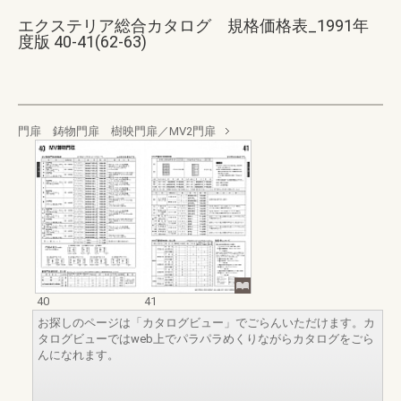
エクステリア総合カタログ 規格価格表_1991年
度版 40-41(62-63)
門扉 鋳物門扉 樹映門扉／MV2門扉
40
41
お探しのページは「カタログビュー」でごらんいただけます。カ
タログビューではweb上でパラパラめくりながらカタログをごら
んになれます。