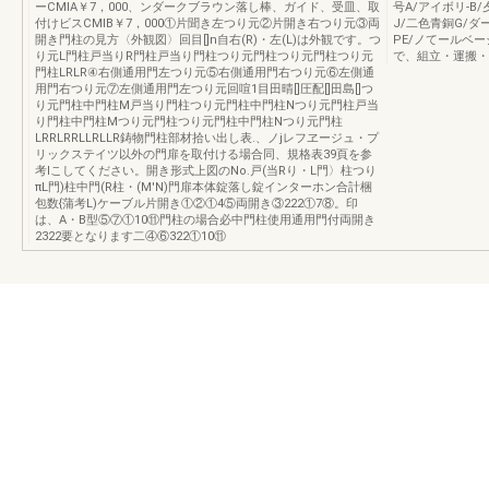
ーCMIA￥7，000、ンダークブラウン落し棒、ガイド、受皿、取
号A/アイボリ-B
付けビスCMIB￥7，000①片聞き左つり元②片開き右つり元③両
J/二色青銅G/ダ
開き門柱の見方〈外観図〉回目[]n自右(R)・左(L)は外観です。つ
PE/ノてールベ
り元L門柱戸当りR門柱戸当り門柱つり元門柱つり元門柱つり元
で、組立・運搬・
門柱LRLR④右側通用門左つり元⑤右側通用門右つり元⑥左側通
用門右つり元⑦左側通用門左つり元回喧1目田晴[]圧配[]田島[]つ
り元門柱中門柱M戸当り門柱つり元門柱中門柱Nつり元門柱戸当
り門柱中門柱Mつり元門柱つり元門柱中門柱Nつり元門柱
LRRLRRLLRLLR鋳物門柱部材拾い出し表.、ノjレフヱージュ・プ
リックステイツ以外の門扉を取付ける場合同、規格表39頁を参
考lこしてください。開き形式上図のNo.戸(当Rり・L門〉柱つり
πL門)柱中門(R柱・(M'N)門扉本体錠落し錠インターホン合計梱
包数{蒲考L)ケーブル片開き①②①4⑤両開き③222①7⑧。印
は、A・B型⑤⑦①10⑪門柱の場合必中門柱使用通用門付両開き
2322要となります二④⑥322①10⑪