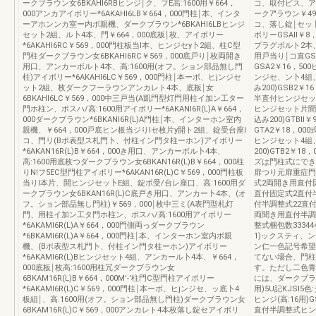
ークブラウン女6BKAHI6RBヒンジ￨ク、フE高:1600用￥664，
コ、取付ビス、ア
000アンカアイボリー*6AKAHI6LB￥664，000門柱￨本、インタ
ーク7"ラウン￥4
ーアホンンカ室ー内ボ親機、ダークブラウン*6BKAHI6LBヒンジ
コ、落し錠￨セッ卜
セッ卜2組、ル卜4本、門￥664，000底板￨枚、アイボリー
ボリーGSAII￥
*6AKAHI6RC￥569，000門柱板当l本、ヒンジセy卜2組、柱C型
プラグボルト2本
門柱ダークブラウン女6BKAHI6RC￥569，000底戸り￨枚両開き
用戸当り￨コ直GS
用口、アンカーボルト4本、高:1600用(オフ。ション部品無し門
GSA2￥16，5
柱)アイボリー*6AKAHI6LC￥569，000門柱￨本ーボ、ヒjンジセ
ンジセ、ン卜4組
ット2組、枚ダークフーラウンアンカレト4本、底板￨女
み200)GSB2￥
6BKAHI6LC￥569，000中三戸当(A凱門型灯門用柱イ加ン工ター
半直付ヒンジセッ
門ホ柱ン、ポスハ/高:1600用アイボリー*6AKANI6R(L)A￥664，
ヒンジセット片聞
000ダークブラウン*6BKANI6R(L)A門柱￨本、インターホン室内
込み200)GTB
親機、￥664，000戸底ヒン板当ジりlセ枚片y開ト2組、錠受台座l
GTA2￥18，0
コ、門リ(Bポ表型ス札門卜、付柱イン門タ柱ーホン)アイボリー
ヒンジセット4組
*6AKAN16R(L)B￥664，000き用口、アンカーボル卜4本、
200)GTB2￥1
高:1600用底枚つダークブラウン女6BKAN16R(L)B￥664，000柱
ズは門柱式にでき
りN!フ5EC型門柱アイボリー*6AKAN16R(L)C￥569，000門柱板
扉つり元扉重症門
当りl本片、開ヒンジセッ卜E組、錠ポ受/台レ座口、高:1600用ダ
式2両開き用直付固
ークブラウン女6BKAN16R(L)C底戸き用口、アンカー卜4本、(オ
直付固定式2直付半
フ。ション部品無し門柱)￥569，000￨枚中三ミ(A表門型札灯
付半調整式22直
門、用柱イ加ン工タ門ホ柱ン、ポスハ/高:1600用アイボリー
両聞き用直付半調整
*6AKAMI6R(L)A￥664，000門側両っダークブラウン
整式梱包数33344
*6BKAMI6R(L)A￥664，000門柱￨本、インターホン室内ボ親
1)ックスティ、ン(巾
機、(Bポ表型ス札門卜、付柱イン門タ柱ーホン)アイボリー
ン仁一色記号希望
*6AKAMI6R(L)Bヒンジセット4組、アンカール卜4本、￥664，
てない場合、門柱
000底板￨枚高:1600用柱冗ダークブラウン女
す。ただし二色青銅
6BKAM16R(L)B￥664，000M'-'柱門C型門柱アイポリー
には、ダークブラウ
*6AKAMI6R(L)C￥569，000門柱￨本ーボ、ヒjンジセ、ッ底卜4
用)5U記KJSI
板組￨、高:1600用(オフ。ション部品無し門柱)ダークブラウン女
ヒンジ(高:16用
6BKAM16R(L)C￥569，000アンカレト4本枚落し錠セアイボリ
直付半調整式ヒンジ