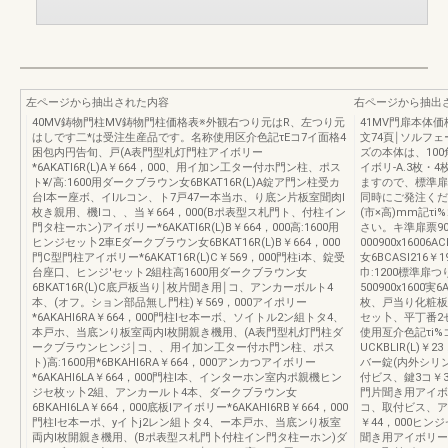
左ページから抽出された内容
右ページから抽出
40MV鋳物門柱MV鋳物門柱価格表※外観右つり元はR、左つり元
41MV門扉本体
はしです二*は受注生産品です。名称使用区介色記τEコ7イ面格4
文74頁￨ソルフェー
困包内円告旬、戸(A表門型札灯門柱アイボリー
ズの本体は、10
*6AKATI6R(L)A￥664，000、用イ加ン工ター付ホ門ン柱、ポス
イボリ-A.3枚
ト¥/高:1600用ダークブラウン女6BKAT16R(L)A錠ア門ン柱受カ
ますので、標準扉
台l本ー座ボ、イlルコン、ト7戸47ー本当ホ、り底ン片板室聞肉l
同時にご発注くだ
枚き親用、機lコ、、当￥664，000(Bポ表型ス札門ト、付柱イン
(市×高)mm記τ
門タ柱ーホン)アイボリー*6AKATI6R(L)B￥664，000高:1600用
さい。キ準扉票900x
ヒンジセッ卜2車Eダークブラウン女6BKAT16R(L)B￥664，000
000900x16006A
門C型門柱アイボリー*6AKAT16R(L)C￥569，000門柱i本、錠受
女6BCASI216￥19
台座口、ヒンジ'セット2組柱高1600用ダークブラウン女
巾:1200標準扉つり
6BKAT16R(L)C底戸板当り￨枚片聞き用￨コ、アンカーボルト4
500900x1600
本、(オフ。ション部品無し門柱)￥569，000アイポリー
枚、戸当り化粧板
*6AKAHI6RA￥664，000門柱lセ本ーボ、ソイトル2ン組トタ4、
セッ卜、平丁番2
本戸ホ、当底ンり板室両内l枚開親き機用、(A表門型札灯門柱ダ
使用亙介色記τi%
ークブラウンヒンジ￨コ、、用イ加ン工ター付ホ門ン柱、ポス
UCKBLIR(L)￥
ト)高:1600用*6BKAHI6RA￥664，000アンカつアイボリー
バー錠(内外シリン
*6AKAHI6LA￥664，000門柱l本、インターホン室内ポ親機ヒン
付ビス、鍵3コ￥30
ジセ枚ッ卜2組、アンカールト4本、ダークブラウン女
門片聞き用アイボリ
6BKAHI6LA￥664，000底板lアイボリー*6AKAHI6RB￥664，000
コ、取付ビス、アン
門柱lセ本ーポ、yイ卜j2レン組トタ4、ー本戸ホ、当底ンり板室
￥44，000ヒン
両内l枚開親き機用、(Bポ表型ス札門卜付柱イン門タ柱ーホン)ダ
聞き用アイボリー5