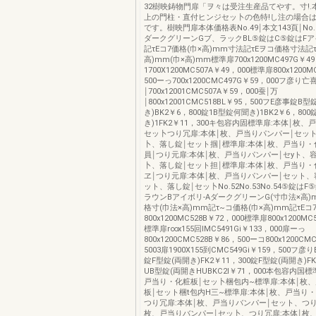
32樹映鋳物門扉「ヲ々は受注生産品てやす。寸!.本
上の門柱・直付ヒンジセッ卜の色特!し注の場合
です。樹映門扉本体価格表No.49￨本文143頁￨No.5
ダークグリーンGブ、ラックBL⑤錠はC⑤錠はFア
記τEコ7価格(巾×高)mm寸法記τEヲコ価格寸法記τ
高)mm(巾×高)mm標準扉700x1200MC497G￥4
1700X1200MC507A￥49，000標準扉800x1200M
500ーっ700x1200CMC497G￥59，000フ彦り亡
￨700x12001CMC507A￥59，000蚕￨万
￨800x12001CMC518BL￥95，500フE彦事錠B型
き)BK2￥6，800錠1B型錠何聞き)1BK2￥6，800
き)1FK2￥11，300キ包容内固標準扉:本体￨枚、
セッ卜つり冗扉:本体￨枚、戸当りパンパー￨セッ
卜、落し錠￨セット掴￨標準扉:本体￨枚、戸当り・
員￨つり元扉:本体￨枚、戸当りパンパー￨セyト、
卜、落し錠￨セット担￨標準扉:本体￨枚、戸当り・
ヱ￨つり元扉:本体￨枚、戸当りパンパー￨セット、
ット、落し錠￨セッ卜No.52No.53No.54⑤錠は
ラウンBアイボリ-AダークグリーンG(寸巾法×高)m
格寸(巾法×高)mm記τ~コ価格(巾×高)mm記τEコ
800x1200MC528B￥72，000標準扉800x1200MC
標準扉r∞x155回lMC5491Gi￥133，000扉ーっ
800x1200CMC528B￥86，500ーコ800x1200CM
5003扉1900X155到CMC549Gi￥159，500フ
錠F型錠(両開き)FK2￥11，300錠F型錠(両開き)FK
UB型錠(両開きHUBKC2l￥71，000本包容内国
戸当り・化粧板￨セッ卜梱包内~標準扉:本体￨枚
板￨セット梱t包内H三~標準扉:本体￨枚、戸当り
つり冗扉:本体￨枚、戸当りバンパー￨セット、つり
枚、戸当りバンパー￨セッ卜、つり冗扉:本体￨枚