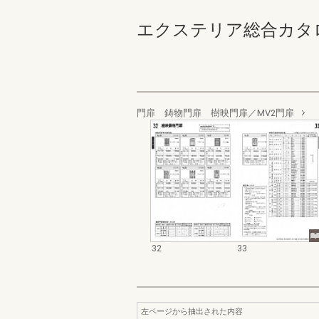
エクステリア総合カタログ 
門扉 鋳物門扉 樹映門扉／MV2門扉
32
33
左ページから抽出された内容