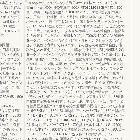
体高さ1400以
No.55ダークブラウンB寸法号戸U==口価格￥133，000(巾×
は、受注生産品
高)mm4票1900x1550準扉万1900x15501CMC559B￥159，500
0No.51融制
フL:I扉錠IUB型錠(両開き)1UBKC2￥71，000哩￨標準扉:本体￨
イボリ-A寸法
枚、戸当り・化粧板￨セッ卜月￨つり元扉:本体￨枚、戸当りバン
~コ価格(巾×
パー￨セント、容￨平丁番2セット、落し錠一体型キャスター￨セ
9，000標喜
ットMC5591B色記号について・門扉本体の色記号は、記号の末
C518BL￥79，
尾で表示してあります。規格色が2種類以上ある場合は、色記号
喜万
を入れ替えてください。樹映NO.49(巾:700x高:1200)MC497圏色:
ダークグリーン仁一色記号・門柱・直付ヒンジセットの色記号
錠(両開
は、代表例で表示してあります。その他の規格色の場合は、色
錠1F型錠(両開
記号を入れ替えてください。片聞き用門柱(高:12用)4圏KKSI2色:
戸当り・化粧板￨
ダークグリーン仁一色記号片聞き用直付固定式ヒンジ(高:10・12
ト平丁番2セッ
用)GF函l色:ダークグリーン仁一色記号片聞き用直付半調整式ヒ
化粧板￨セッ卜
ンジ(高:10・12用)GG圏l色:ダークグリーン仁一色記号A/アイボ
容￨平丁番2セッ
リG/ダークグリーンB/ダークブラウンH/ホワイ卜BLliラックE/
化粧板￨セット
エレガントグレー0/ダークブjレPE/パールベージュJ/二色青
容￨平丁番2セ
銅・Q/いぶし銅扉の本体色を特別注文する場合希望する色で門
F⑤錠はFダークブ
柱及び直付ヒンジセットが規格でない場合、門柱及び直付ヒン
m記τEコ7価
ジセットも特別注文となります。※門扉本体色が、二色青銅(J)
74準票
の場合は、ダークグリーン(G)、いぶし銅(Q)の場合は、ダーク
538A￥58，500
ブラウン(B)の門柱・ヒンジセットをニマ吏用ください。33樹映
門扉部材価格表※外観右つり元用はR、左つり元用はしです。名
C538A￥70，
称使用区分色記τl%コ価キ各錠の適用門扉門柱・ヒンジの規格色
彦りE吾フ彦りE事
吉岡色BKI￥4，850内B片聞き用アンバーBKTI￥4，850掛型ホワ
2￥11，300錠
イ卜BKHI￥4，850富岡色BK2￥6，800錠主定両開き用アンバー
標準扉:本体￨枚、
BKT2￥6，800ホワイ卜BKH2￥6，800からし色CKI￥5，700外
、戸当り・化粧
C片開き用アンバーCKTI￥5，700型ゴールドCKGII￥5，700か
・化粧板￨セッ卜
らし色CK2￥7，900錠金定両聞き用アンバーCKT2￥7，900ゴー
冗扉:本体￨
ルドCKGC2￥7，900NO.4950錠タ内十F片聞き用アンバー
、戸当りパンパ
FKI￥8，100室型定51両聞き用アンバーFK2￥11，300ホワイト