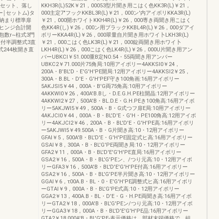
2セット、落し
KKH3R(L)52K￥21，00053型片聞き用こはく色KK3R(L)￥21，
￨セットム)タ
000主定7"フックKKBL3R(L)￥21，000ン'内アイボリKKA3R(L)
納まり標準扉
￥21，000開ホワイトKKH4R(L)￥26，000専き両聞き用こはく
ヒンジ合計開
色KK4R(し)￥26，000ン用ブラックKKBL4R(L)￥26，000ダアイ
数r~柱式3門
ボリーKKA4R(L)￥26，000翠量自片聞き用ホワイ卜LKH3R(L)
直付半調整式3直
￥21，000こはく色LK3R(L)￥21，000錠両開き用ホワイ卜
式244枚開き直
LKH4R(L)￥26，000こはく色LK4R(L)￥26，000U片聞き用アン
バーUBKCI￥51.000重B定NO.54・55両聞き用アンバー
UBKC2￥71.000片75角局:10用アイボリー4AKKSI0￥24，
200A・B'BL'D・E'G'H'PE開局:12用アイボリー4AKKSI2￥25，
300A・B.BL・D'E・G'H'PEF守き100角画:16用アイボリー
5AKJSI5￥44，000A・B'G両75角高:10用アイボリー
4AKKWI0￥26，400A'B.Bし・D.E.G.H.PE柱開晶:12用アイボリー
4AKKWI2￥27，500A'B・BL.D.E・G.H.PEき100角高:16用アイボ
リー5AKJWI5￥49，500A・B・G式つフ扉E局:10用アイボリー
4AKJCI0￥44，000A・B・BL'D'E・G'H・PE100角高:12用アイボ
リー4AKJCI2￥46，200A・B・BL'D'E・G'H'PE高:16用アイボリ
ー5AKJWI5￥49.500A・B・G片聞き高:10・12用アイボリー
GFAI￥5，500A'B・BL'D'E・G'H'PE固定式ヒ高:16用アイボリー
GSAI￥8，300A・B・BL'G'PE両聞き局:10・12用アイボリー
GFA2￥11，000A・B・BL'D'E'G'H'PE直局:16用アイボリー
GSA2￥16，500A・B・BL'G'PEン、/つり元高:10・12用アイボ
リーGFA3￥16，500A'B・BL'D'E'G'H'PE付高:16用アイボリー
GSA2￥16，500A・B・BL'G'PE半片聞き高:10・12用アイボリー
GGAI￥6，τ00A.B・BL・0・E'G'H'PE調整式ヒ高:16用アイボリ
ーGTAI￥9，000A・B・BL'G'PE式高:10・12用アイポリー
GGA2￥13，400A.B・BL・D'E・G・H.PE両聞き高:16用アイボ
リーGTA2￥18，000A'B・BL'G'PEン/つり元高:10・12用アイボ
リーGGA3￥18，000A・B・BL'D'E'G'H'PE品:16用アイボリー
GTA2￥18.000A'B・BL'G'PE-表示価格は、部材末端価格で、組