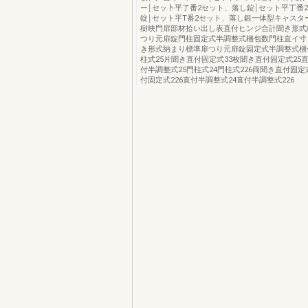
ー￨セッ卜平了番2セット、落し錠￨セット平丁番
錠￨セット平T番2セット、落し銀一体型キャスター
樹映門扉部材拾い出し表直付ヒンジ合計聞き形式
つり元扉錠門柱固定式半調整式梱包数門柱直イ寸
き形式納まり標準扉つり元扉錠固定式半調整式梱包
柱式25片聞き直付固定式33枚聞き直付固定式25
付半調整式25門柱式24門柱式226両聞き直付固定
付固定式226直付半調整式24直付半調整式226