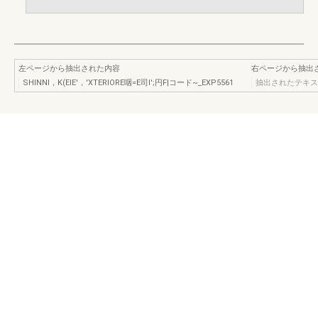
左ページから抽出された内容
右ページから抽出
SHINNI，K(EIE'，'XTERIORE咽=E司I';円F|コード~_EXP5561
抽出されたテキス