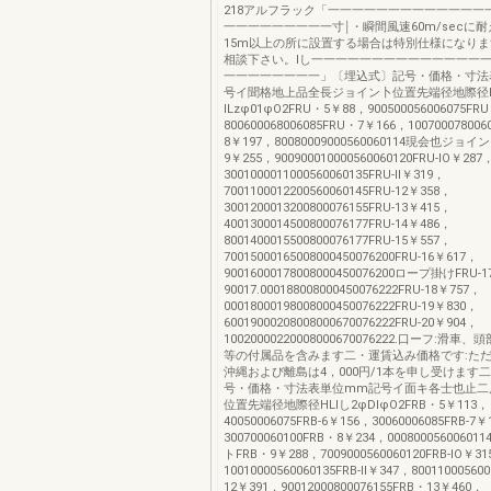
218アルフラック「一一一一一一一一一一一一一
一一一一一一一一一寸￨・瞬間風速60m/secに耐
15m以上の所に設置する場合は特別仕様になり
相談下さい。Iし一一一一一一一一一一一一一一
一一一一一一一一」〔埋込式〕記号・価格・寸法
号イ聞格地上品全長ジョイン卜位置先端径地際径
lLzφ01φO2FRU・5￥88，900500056006075FR
800600068006085FRU・7￥166，100700078006
8￥197，80080009000560060114現会也ジョイ
9￥255，900900010000560060120FRU-IO￥287
3001000011000560060135FRU-II￥319，
7001100012200560060145FRU-12￥358，
3001200013200800076155FRU-13￥415，
4001300014500800076177FRU-14￥486，
8001400015500800076177FRU-15￥557，
70015000165008000450076200FRU-16￥617，
90016000178008000450076200ロープ掛けFRU-
90017.000188008000450076222FRU-18￥757，
00018000198008000450076222FRU-19￥830，
60019000208008000670076222FRU-20￥904，
10020000220008000670076222.口ーフ:滑
等の付属品を含みます二・運賃込み価格です:た
沖縄および離島は4，000円/1本を申し受けます
号・価格・寸法表単位mm記号イ面キ各士也止二
位置先端径地際径HLIし2φDIφO2FRB・5￥113，
40050006075FRB-6￥156，30060006085FRB-7
300700060100FRB・8￥234，0008000560060
トFRB・9￥288，7009000560060120FRB-IO￥3
10010000560060135FRB-II￥347，80011000560
12￥391，90012000800076155FRB・13￥460，