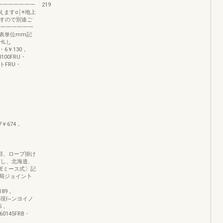
一一一一一一一
219
えますo￨※地上
ますので別途ご
一一一一一一一
表単位mm記
HLし
U・6￥130，
0100FRU・
ントFRU・
，
17￥674，
車、頭部、ロープ掛け
だし、北海道、
二Eミース式〕記
局ジョイン卜
￥189，
114現I~ンヨイノ
15，
060145FRB・