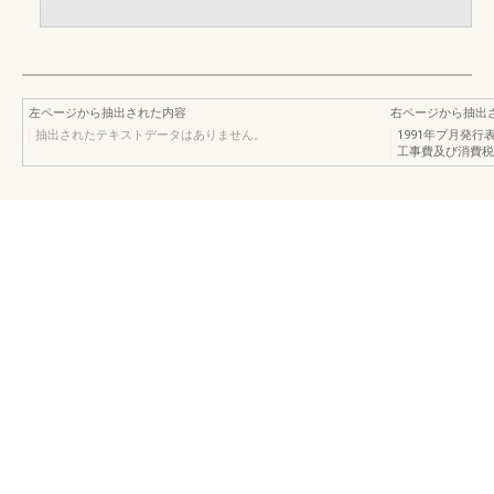
左ページから抽出された内容
右ページから抽出
抽出されたテキストデータはありません。
1991年プ月発
工事費及び消費税