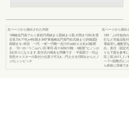
左ページから抽出された内容
右ページから抽出
188峻岳門扉アルミ形初円周納まり図納まり図-片聞き135C&:塁
189「ぷι吋包
豆長乃k;??札e4性開き340"軍備雌岳門扉門柱式納まり[内観図]-
灯など市販品取付
両開きモ--時百「一円..一町一円剛一吉)101∞恒:ii:土札e3枚聞
電線管!し棚配管な
き.・刊一白一1-二uu'い百-軍司-高十600の3牧・4枚開."ヒノンが
白」直付〈固定式
3点吊りになります.直付式の喝舎も問機です.・平面図で・印は
りも下図を参考に
別売キャスターの取付け位置で可九k..↓門土士当1聞GLからヒノ
匡ご習JIii11_
ジlヒンンピッチ
一-7ー闘整式ヒ
ら鉄筋に溶後でき