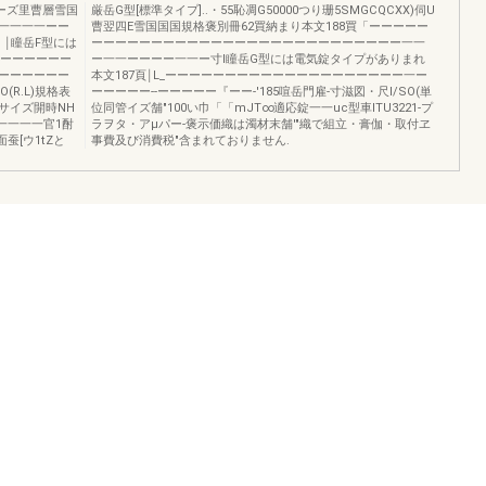
リーズ里曹層雪国
厳岳G型[標準タイプ]..・55恥凋G50000つり珊5SMGCQCXX)伺U
一一一一ーー
曹翌四E雪国国国規格褒別冊62買納まり本文188買「ーーーーー
￨瞳岳F型には
ーーーーーーーーーーーーーーーーーーーーーーーーーー一一
ーーーーーーー
ー一一ーーーー一一ー寸l瞳岳G型には電気錠タイプがありまれ
ーーーーーー
本文187頁￨L_ーーーーーーーーーーーーーーーーーーーー一ー
(R.L)規格表
ーーーーー--ーーーーー『ーー-'185喧岳門雇-寸滋図・尺l/SO(単
叫サイズ開時NH
位同管イズ舗"100い巾「「mJT∞適応錠一一uc型車ITU3221-プ
一一一一官1酎
ラヲタ・アμパー-褒示価織は濁材末舗'"織で組立・膏伽・取付ヱ
蚕[ウ1tZと
事費及び消費税"含まれておりません.