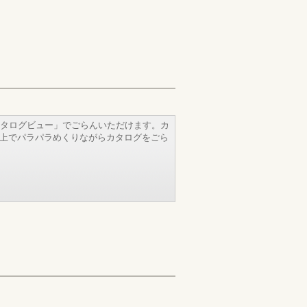
タログビュー」でごらんいただけます。カ
b上でパラパラめくりながらカタログをごら