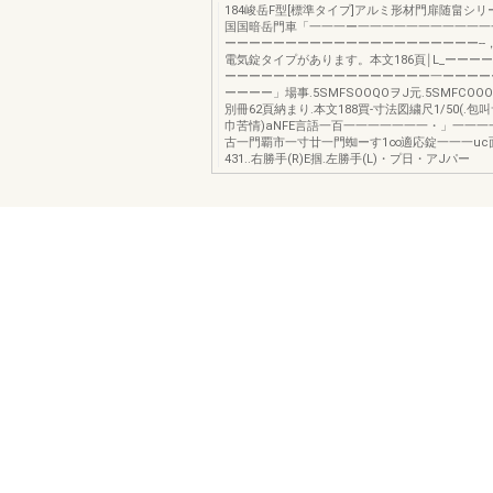
184峻岳F型[標準タイプ]アルミ形材門扉随畠シ
国国暗岳門車「一一一ー一一一一一一一一一一一
ーーーーーーーーーーーーーーーーーーーーー--，
電気錠タイプがあります。本文186頁￨L_ーーー
ーーーーーーーーーーーーーーーーー一ーーーー
ーーーー」場事.5SMFSOOQOヲJ元.5SMFCOOOO
別冊62頁納まり.本文188買-寸法図繍尺1/50(.包
巾苦情)aNFE言語一百一一一一一一一・」一一一
古一門覇市一寸廿一門蜘ーす1∞適応錠一一一uc面
431..右勝手(R)E掴.左勝手(L)・プ日・アJパー