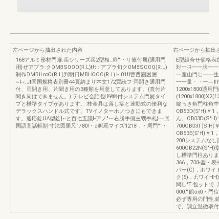
左ページから抽出された内容
右ページから抽出
168アルミ形材門扉.岳シリーズ岳2型相..扉'"・リ篠付属(通用門
E型組合せ価格表白
用}ぜアプラ:クDMBSOOO(R.L)t!t::'アプラ旬クOMBSOOQ(R.L)
対一-R一一牌一
制作DMBH∞O(R.L)判明日MBHOOO(R.L)I~01fI曹曹圏困層
一産山門じ一一生
~I~.JI国国規格表別冊44頁納まり本文172買続フ-両開き通用門
一一量・・一﹁l
付、両開き用、片聞き用の3種類を用意してあります。(直付片
1200x1800通用
聞き周はできません。).テレビ会話包ll!¥輯付システム門屍タイ
(1200x1800)
プと樺準タイプがあります。.桂金具は落し症と連動式の便利な
錠っき角門柱角中
デラックスハンドル式です。TVイノターホノつきにもできま
OB53D(S'H)￥1
す。適応錠UA型錠[~と百七五議l-アノ"ー右勝手側主甥手札}一回
ん。OB03D(S'H)
国語高話輔副-寸法図届尺1/80!・a叫罵マイズ1218，・周門'"'・
700OB03T(S
OB53E(S'H)￥
200システムなし帥
600OB22N(S'H
し槽準門柱ありません。
366，700-盟
パー(C)，ホワイ
ク(5)，;f;ワイ
問し'T.包ットで.
000.'"館ox0
必ず専用の門性.
で、調立温徹取付