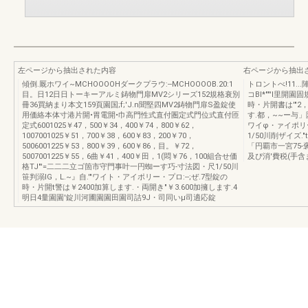
左ページから抽出された内容
右ページから抽出
傾倒.厩ホワイ~MCHOOOOHダークプラウ:--MCHOOOOB.20:1
トロントべ!11..
目。日12日日トーキーアルミ鋳物門扉MV2シリーズ152規格衰別
コBI*""'I里開
冊36買納まり本文159頁園国;f;'J.n聞堅四MV2鋳物門扉S盈錠使
時・片開書は'"2，
用価絡本体寸港片開•胃電開•巾高門性式直付圏定式門位式直付匝
す.都，~~ー与」
定式6001025￥47，500￥34，400￥74，800￥62，
ワイφ・ァイポリ
1007001025￥51，700￥38，600￥83，200￥70，
1/50川削ザイズ."
5006001225￥53，800￥39，600￥86，目。￥72，
「円覇市一宮75
5007001225￥55，6曲￥41，400￥田，1(悶￥76，100組合せ価
及ぴ消'費税(手
格TJ"'=二二二立ゴ箇市守門事叶一円蜘ーす巧-寸法図・尺1/50川
笹判溺IG，L.~』自.'"ワイト・アイポリー・プロ:--;ぜ.7型錠の
時・片開t警は￥2400加算します.・両開き"￥3.600加擁します.4
明日4量園園'錠川河圃園園田園司詰9J・司同いμ司適応錠