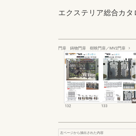
エクステリア総合カタログ_19
門扉 鋳物門扉 樹映門扉／MV2門扉
132
133
左ページから抽出された内容