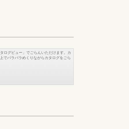
タログビュー」でごらんいただけます。カ
b上でパラパラめくりながらカタログをごら