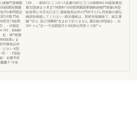
ルミ鋳物門扉網膜
133-，・扉MCC:二コGつ1皮膚CMC仁三コG樹映NO.54規格褒別
550回開回開園
冊32頁納まり本文158買軒1550里閉園国軍咽映鋳物門胃腸UB型
柱弐li車問固定
錠使用ヒヰ旦出己主三.掴規格色以外の門叩寸ヒfん同色陥の僻弘
，3凹片開.門柱
納訓告殖能してください.-袋示価絡は、部材末端価絡で、組立運
，100苦言?3紋聞
織.'"付エ..及び消費税"含まれて応りません.適応錠UB型錠[~，出
式I，・付固定
331-ァム"古一-寸法図箇尺1/50(単位同管イズ的"'.c
￥797，800I軒
，..乱・商'"牧開
2.900加算レま
市EE宮司脚色以外
どさい.K型
圃一司・・F型錠
付錠〉右勝手{R
圃圃圃ア-寸埠