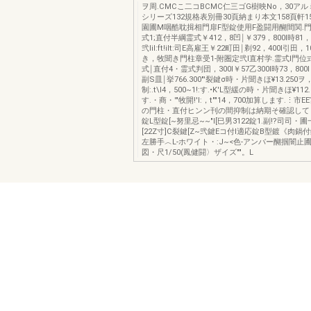
ヲ周.CMCこ二コBCMC仁三ゴG樹映No，30ア
シリーズ132規格表別冊30頁納まり本文158頁軒1
園圃M咽酷耽揖相門扉F型錠使用F盈闘用醐間関.門
式1;直付半綱霊式￥412，8凹￨￥379，800I時81
弐Iil:ft!ilt:司E高雇王￥22町田￨剃92，400I引田
き，牧聞き門柱章受1-附圏定弐l直村学.霊式l門位
式￨直付4・霊式判団，300I￥57乙300I時73，800I
副S皿￨挙766.300"'裂鍵σ時・片聞きほ¥13.250ヲ
制:.t\l4，500~1!:す.•K'L型緩の時・片聞きほ¥11
す.・商・'"牧開!'I:，t""14，700加算します.⋮
の門柱・直付ヒンン刊の間抑制は納期そ確認して〈
錠L型錠[~努里忌~~"l[巳男3122錠1.副!?司司・
[22Z寸]C裂鍵[Z~弐鍵Eコ付l適応錠B型鍍《肉鍋
左勝手︿L-ホワイト・:J~<色-アンバー醐掴闇止
図・尺1/50(鳳健闘〉ザイズ""。L