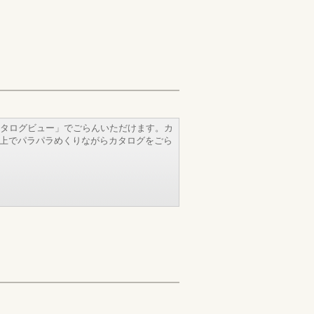
タログビュー」でごらんいただけます。カ
b上でパラパラめくりながらカタログをごら