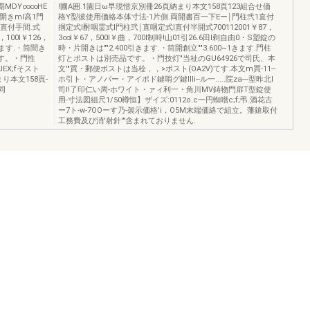
覇MDY∞∞HE
!圃A囲.1園日ω早現惜京別冊26頁納まり本文158頁123組合せ価
開きml高1門
格Y型彼使用価絡本体寸法-1片側.両開書百一下Eー￨門柱弐1直付
l直付手間.式
掴定式l酎咽霊式l門柱弐￨直咽定式l直付半開式700112001￥87，
3，100I￥126，
3∞l￥67，500I￥曲，700I制時!山01引26.6田l剃自由0・S塑錠の
!きます.・筒聞き
時・片開きは""2.400引きます.・筒開創立""3.600~1きます.門柱
です。・門性
灯とポストは別売品です。・門技灯"当祉のGU64926で司氏、本
JEX;fそスト
文'"買・郵便ポストは当栓，，>ポスト(OA2V)てす.本文m買-11--
まり本文158頁-
ホ引ト・アノパー・アイポド鍵哨グ鍵Illi--ル一.....院za---型昨北l
同
司l!了印仁い周-ホワイト・ァィ利一・角川MV鋳物門扉T型錠使
用-寸法図組尺1/50樽恒】ザイズ:0112o.c一円蜘噌c;f;弔.酒花古
ー7ト-w-7OOーす乃-袈示価格'i，O5M末端価絡で組立。藩鎗取付
工務費及ぴ消'射針'"含まれておりません.