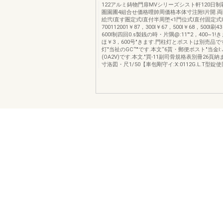
122アルミ鋳物門扉MVシリーズシスト軒120日制
圏園圃4組合せ価格哩帥周価格本体寸注附l片開.両
絵弐l直す圏定式l直付半周堕<1門位式l直付固定式
700112001￥87，300I￥67，500I￥68，500I刷4
600I制四回0.s製銭の時・片隅@:11"'2，400~1
ほ￥3，600号"きます.門柱灯とポストは別売品
灯"当祉のGC“'"です.本文“6貰・郵便ポスト"当金I:
(OA2V)です.本文."買-11副司骨規格表別冊26頁納
寸洛図・尺1/50【車包剛守イ:X:0112G.L.T型錠使